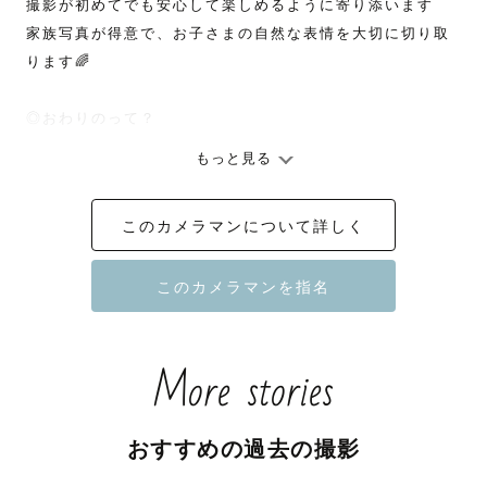
撮影が初めてでも安心して楽しめるように寄り添います

家族写真が得意で、お子さまの自然な表情を大切に切り取
ります🌈

◎おわりのって？

もっと見る
　6歳と1歳の姉妹ママ

　趣味は旅行・キャンプ・ハンドメイド・ドラマ映画鑑賞
このカメラマンについて詳しく
など

　最近はダイエット中ですが中々痩せません…

◎こんな写真を撮ります

More stories
　家族写真ではきちんとしたお写真から普段通りのお子さ
まと遊んでいる様子も残します。

おすすめの過去の撮影
　お子さまと一緒になって遊びながら自然な様子や笑顔を
引き出します。泣いても走り回っても大丈夫です。
