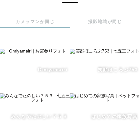
　見返すたびに心がふわっとあたたかくなる写真を残しま
す。

カメラマンが同じ
撮影地域が同じ
◎写真に込める想い

　写真はその時の姿だけでなく思い出も残るものだと思っ
ています。

Omiyamairi
笑顔ほころぶ753
　同じママとして、子どもの表情や成長の尊さを大切にし
ています。

　特別な日も、そうでない日も過ぎていく時間はあっとい
う間です。

　”今”という一瞬を思い出と共に未来へ残していくお手伝
みんなでたのしい７５３
はじめての家族写真
いができれば嬉しいです☺️
