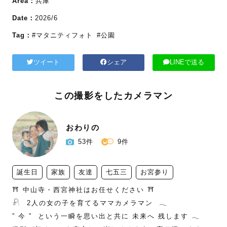
Area：
兵庫
Date：
2026/6
Tag：
#マタニティフォト
#公園
ツイート
シェア
LINEで送る
この撮影をしたカメラマン
おわりの
53件
9件
誕生日
家族
友達
七五三
お宮参り
⛩️ 中山寺・西宮神社はお任せください ⛩️

𓍯  2人の女の子を育てるママカメラマン  𓂃

” 今 ”  という一瞬を思い出と共に 未来へ 残します 𓂃
