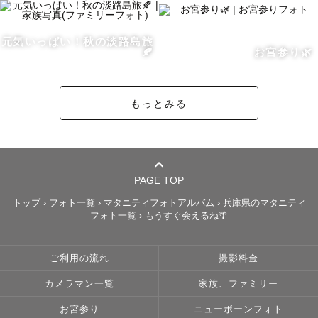
◎撮影について

元気いっぱい！秋の淡路島旅
　撮影前から当日まで安心して迎えられるように、

🍂
お宮参り🌿
　事前のやりとりで撮りたいお写真のイメージやご要望な
どをヒアリングさせていただいております。

もっとみる
　ご希望に合わせてお電話やオンラインでのお打ち合わせ
も可能です！

◎さいごに

PAGE TOP
トップ
›
フォト一覧
›
マタニティフォトアルバム
›
兵庫県のマタニティ
フォト一覧
›
もうすぐ会えるね🌴
　みなさまと一緒に楽しい思い出を残せることを心から楽
しみにしております！

　最後までお読みいただきありがとうございました🌿
ご利用の流れ
撮影料金
カメラマン一覧
家族、ファミリー
お宮参り
ニューボーンフォト