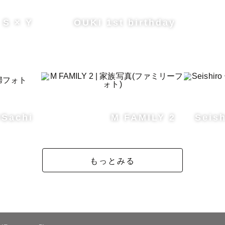
S × Y
OUKI 1st birthday
×Sachi
M FAMILY 2
Seis
もっとみる