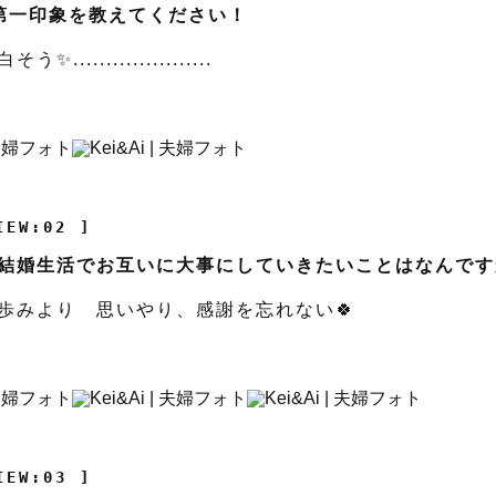
第一印象を教えてください！
.....................
IEW:02 ]
結婚生活でお互いに大事にしていきたいことはなんです
歩みより 思いやり、感謝を忘れない🍀
IEW:03 ]