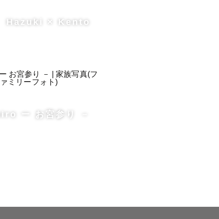
Hazuki × Kento
hiro ー お宮参り －