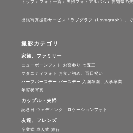
トップ
›
フォト一覧
›
夫婦フォトアルバム
›
愛知県の
出張写真撮影サービス「ラブグラフ（Lovegraph）」
撮影カテゴリ
家族、ファミリー
ニューボーンフォト
お宮参り
七五三
マタニティフォト
お食い初め、百日祝い
ハーフバースデー
バースデー
入園卒園、入学卒業
年賀状写真
カップル・夫婦
記念日
ウェディング、ロケーションフォト
友達、フレンズ
卒業式
成人式
旅行