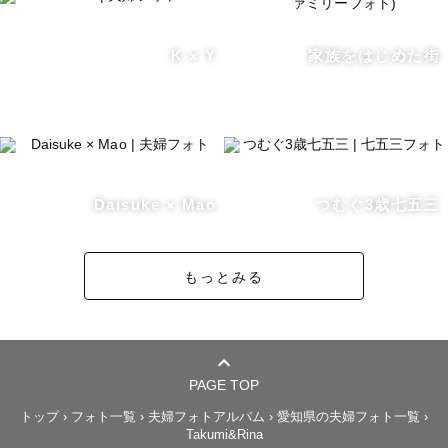
K × Y
家族をはじめた街
Daisuke × Mao
つむぐ3歳七五三
もっとみる
PAGE TOP
トップ
›
フォト一覧
›
夫婦フォトアルバム
›
愛知県の夫婦フォト一覧
›
Takumi&Rina