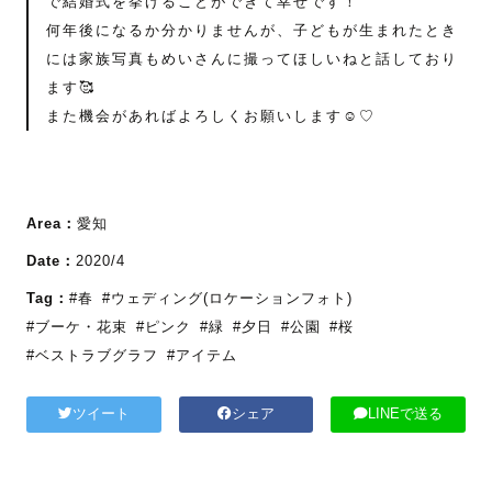
で結婚式を挙げることができて幸せです！
何年後になるか分かりませんが、子どもが生まれたとき
には家族写真もめいさんに撮ってほしいねと話しており
ます🥰
また機会があればよろしくお願いします☺️♡
Area：
愛知
Date：
2020/4
Tag：
#春
#ウェディング(ロケーションフォト)
#ブーケ・花束
#ピンク
#緑
#夕日
#公園
#桜
#ベストラブグラフ
#アイテム
ツイート
シェア
LINEで送る