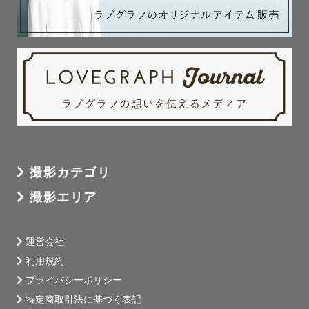
ご検討いただきありがとうございます！

飾りたくなる美しいアートニューボーンを撮影致します🕊

※ラブグラフ、みてねでは頬杖撮影は不可となっておりま
す。

【プラン①】※基本平日のみ

金額:ラブグラフ規定の料金

撮影時間:～2時間

撮影カテゴリ
納品枚数:40枚

撮影エリア
（うちアートフォト10枚）

･かごおくるみ

運営会社
･布背景おくるみ

利用規約
･はだかんぼ（布背景/黒背景/シフォン背景のどれか）

プライバシーポリシー
+兄弟･家族写真

特定商取引法に基づく表記