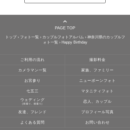
撮影後には「どんなカメラマンでも駄目だったのに、

全然人見知りしなかった！」

「カメラ目線じゃない表情も素敵でびっくり！」

「指示が的確で、ママも綺麗に撮ってもらえてうれしい」

PAGE TOP
「とにかくパキパキと撮ってくれるから

トップ
›
フォト一覧
›
カップルフォトアルバム
›
神奈川県のカップルフ
ォト一覧
›
Happy Birthday
負担が少なくてありがたい」

「気づいたら色んな場所から

バリエーション豊かな写真を撮ってくれていた！」

ご利用の流れ
撮影料金
「一枚一枚が飾りたくなる…！」

カメラマン一覧
家族、ファミリー
といった声をよくいただきます。

お宮参り
ニューボーンフォト
ご家族ごとの雰囲気に合わせて、

七五三
マタニティフォト
バリエーション豊かに、

ウェディング
恋人、カップル
負担少なく、

(前撮り、後撮り)
でもしっかりと“残る写真”を

友達、フレンド
プロフィール写真
お届けできるよう努めています。

よくある質問
お問い合わせ