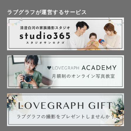
「またお願いしたい」と思っていただけるような、

ラブグラフが運営するサービス
心地よい撮影体験をご一緒できたら嬉しいです。

お会いできること、楽しみにしております✨

─────────────────────

🔻【アートニューボーンフォト】🔻

⸝⸝⸝

赤ちゃんの “今” を

やさしい光とお花で彩る

飾りたくなるアートなニューボーンをお届けします

⸝⸝⸝
