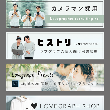
⚠️アートニューボーンをご検討中の方へ

･ラブグラフ・みてねでのアートニューボーンに関しては

基本的に**平日**のみお受け致します。

･現在東京都立川市より車で1時間程度の場所のみ

お受けしております。

※リピーターさんは別途ご相談ください。

※撮影可能範囲

東京（２３区外のみ）

埼玉（所沢・入間・狭山・飯能・日高・川越）

神奈川（相模原・厚木・座間）

▶︎それ以外の地域に関しましては別途交通費がかかりま
す。

🔻アートニューボーンに関して🔻
