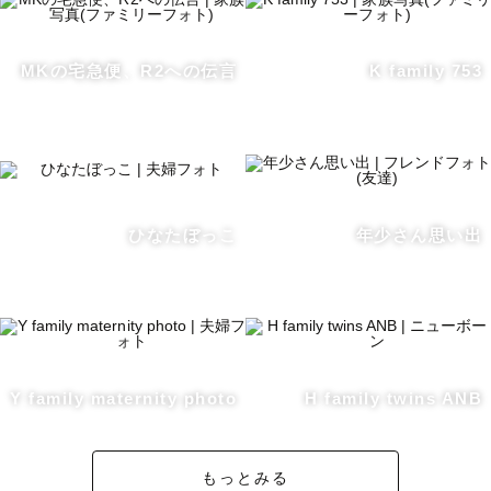
　GOOPASS／浅田飴／MARUKO／

　ファンケル／翔泳社／早稲田美容学校／

MKの宅急便、R2への伝言
K family 753
　あしかがフラワーパーク／とちぎきぶん／

　東武トップツアーズ／青梅女子旅／　

・Voice Total Promotion

・ベビー＆ママイベントFunfenfant講師

・カメラと写真のワールドプレミアショーCP+2025,2026
講師

ひなたぼっこ
年少さん思い出
・TBS写真提供＆テレビ出演

・大阪関西万博2025世界のMUSASHI個展にて

　MUSASHI×えんむすび×KOGYARUのコラボアート写真
掲載

─────────────────────

Y family maternity photo
H family twins ANB
🔻【お客様の声】🔻

もっとみる