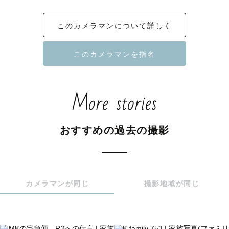
💎上位10％ランクカメラマン

💎撮影後のレビューMAX ★★★★★

このカメラマンについて詳しく
💎社内各種認定 全て取得済

💎アートニューボーンプレミアムポージングはお任せ下さ
い✨

💛地元！庭🍀 昭和記念公園 撮影件数200件以上

More stories
💛スチール＆ムービー 総撮影件数1500件以上

おすすめの過去の撮影
🕊６歳娘と８歳のわんこと過ごすママカメラマン✨

🕊前職医療関係

🕊フォトスタジオでも撮影しています📷

カメラマンが同じ
撮影地域が同じ
─────────────────────

▼実績・写真動画提供先

・SONY／セブンプレミアム／富士フイルム／
