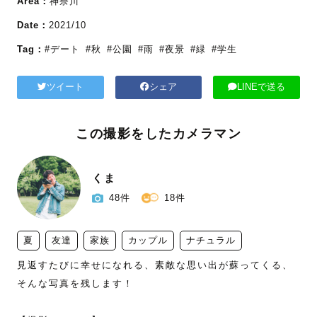
Area：
神奈川
Date：
2021/10
Tag：
#デート
#秋
#公園
#雨
#夜景
#緑
#学生
ツイート
シェア
LINEで送る
この撮影をしたカメラマン
くま
48件
18件
夏
友達
家族
カップル
ナチュラル
見返すたびに幸せになれる、素敵な思い出が蘇ってくる、
そんな写真を残します！
