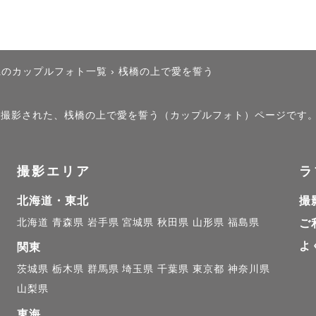
県のカップルフォト一覧
›
桟橋の上で愛を誓う
）」で撮影された、桟橋の上で愛を誓う（カップルフォト）ページです
撮影エリア
ラ
北海道・東北
撮
北海道
青森県
岩手県
宮城県
秋田県
山形県
福島県
ご
よ
関東
茨城県
栃木県
群馬県
埼玉県
千葉県
東京都
神奈川県
山梨県
東海