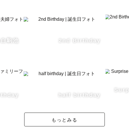
 @白駒池
2nd Birthday
Surp
rthday
half birthday
もっとみる