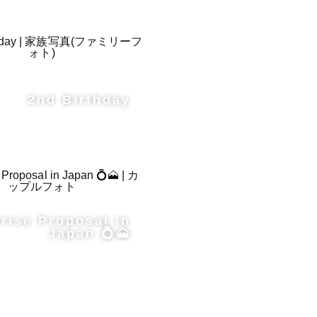
2nd Birthday
rise Proposal in
Japan 💍🗻