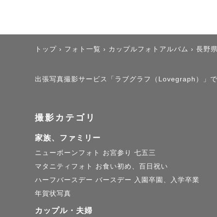
トップ
›
フォト一覧
›
カップルフォトアルバム
›
長野
出張写真撮影サービス「ラブグラフ（Lovegraph
撮影カテゴリ
家族、ファミリー
ニューボーンフォト
お宮参り
七五三
マタニティフォト
お食い初め、百日祝い
ハーフバースデー
バースデー
入園卒園、入学卒業
年賀状写真
カップル・夫婦