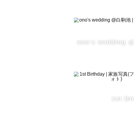
ono's wedding
1st Bi