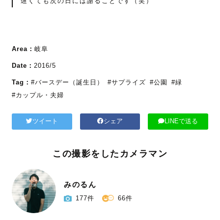
遅くても次の日には謝ることです（笑）
Area：
岐阜
Date：
2016/5
Tag：
#バースデー（誕生日）
#サプライズ
#公園
#緑
#カップル・夫婦
ツイート
シェア
LINEで送る
この撮影をしたカメラマン
みのるん
177件
66件