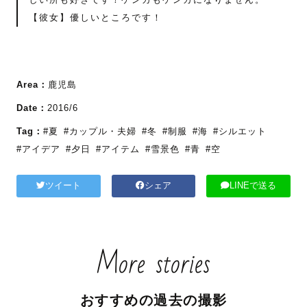
【彼女】優しいところです！
Area：
鹿児島
Date：
2016/6
Tag：
#夏
#カップル・夫婦
#冬
#制服
#海
#シルエット
#アイデア
#夕日
#アイテム
#雪景色
#青
#空
ツイート
シェア
LINEで送る
More stories
おすすめの過去の撮影