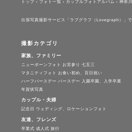
トップ
›
フォト一覧
›
カップルフォトアルバム
›
神奈
出張写真撮影サービス「ラブグラフ（Lovegraph）」で撮
撮影カテゴリ
家族、ファミリー
ニューボーンフォト
お宮参り
七五三
マタニティフォト
お食い初め、百日祝い
ハーフバースデー
バースデー
入園卒園、入学卒業
年賀状写真
カップル・夫婦
記念日
ウェディング、ロケーションフォト
友達、フレンズ
卒業式
成人式
旅行