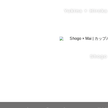
Yukina × Hiroka
Shogo