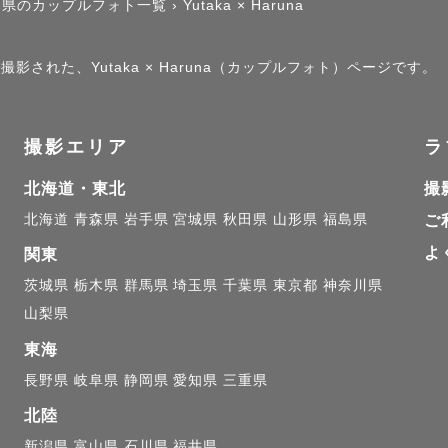
川県のカップルフォト一覧
›
Yutaka × Haruna
影された、Yutaka × Haruna（カップルフォト）ページです。
撮影エリア
ラ
北海道・東北
撮
北海道
青森県
岩手県
宮城県
秋田県
山形県
福島県
ご
よ
関東
茨城県
栃木県
群馬県
埼玉県
千葉県
東京都
神奈川県
山梨県
東海
長野県
岐阜県
静岡県
愛知県
三重県
北陸
新潟県
富山県
石川県
福井県