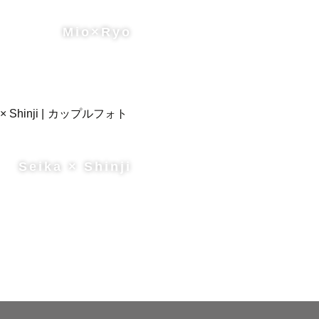
Mio×Ryo
Seika × Shinji