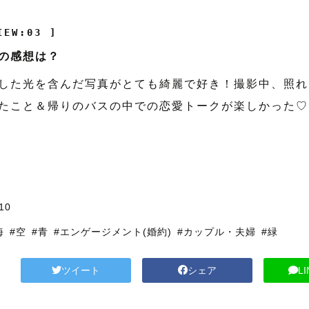
IEW:03 ]
の感想は？
した光を含んだ写真がとても綺麗で好き！撮影中、照れ
たこと＆帰りのバスの中での恋愛トークが楽しかった♡
川
10
海
#空
#青
#エンゲージメント(婚約)
#カップル・夫婦
#緑
ツイート
シェア
L