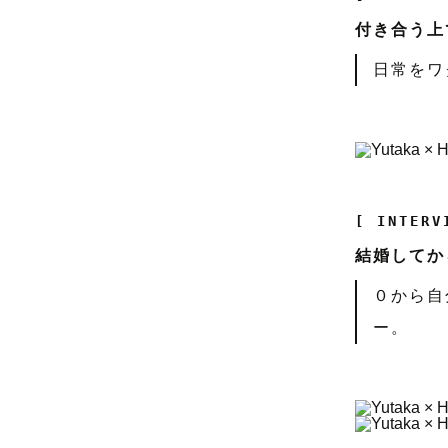
付き合う上
日常をワ
[ INTERV
結婚してか
０から自
ー。