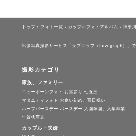
トップ
›
フォト一覧
›
カップルフォトアルバム
›
神奈
出張写真撮影サービス「ラブグラフ（Lovegraph）」で撮
撮影カテゴリ
家族、ファミリー
ニューボーンフォト
お宮参り
七五三
マタニティフォト
お食い初め、百日祝い
ハーフバースデー
バースデー
入園卒園、入学卒業
年賀状写真
カップル・夫婦