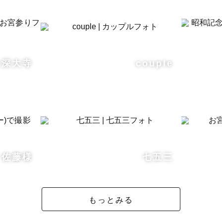
り@深大寺
couple
佐藤様
七五三
もっとみる