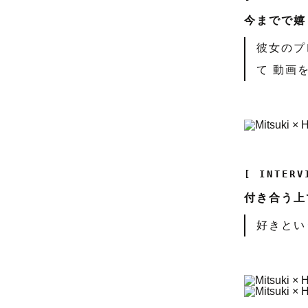
今までで嬉
彼女のプ
て 動画
[ INTERV
付き合う上
好きとい