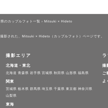
川県のカップルフォト一覧
›
Mitsuki × Hideto
影された、Mitsuki × Hideto（カップルフォト）ページです。
撮影エリア
ラ
北海道・東北
撮
北海道
青森県
岩手県
宮城県
秋田県
山形県
福島県
ご
よ
関東
茨城県
栃木県
群馬県
埼玉県
千葉県
東京都
神奈川県
山梨県
東海