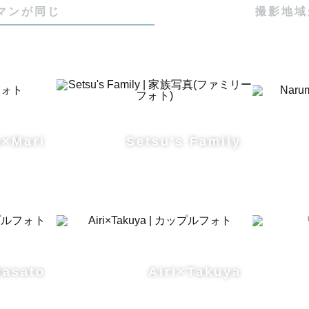
マンが同じ
撮影地域
a×Mari
Setsu's Family
Masato
Airi×Takuya