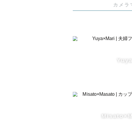
カメラ
Yuy
Misato×