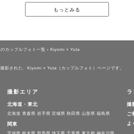
もっとみる
都のカップルフォト一覧
›
Kiyomi × Yuta
撮影された、Kiyomi × Yuta（カップルフォト）ページです。
撮影エリア
ラ
北海道・東北
撮
北海道
青森県
岩手県
宮城県
秋田県
山形県
福島県
ご
よ
関東
茨城県
栃木県
群馬県
埼玉県
千葉県
東京都
神奈川県