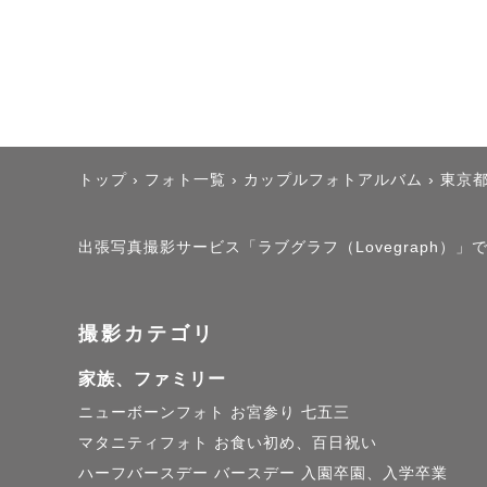
トップ
›
フォト一覧
›
カップルフォトアルバム
›
東京
出張写真撮影サービス「ラブグラフ（Lovegraph）」で
撮影カテゴリ
家族、ファミリー
ニューボーンフォト
お宮参り
七五三
マタニティフォト
お食い初め、百日祝い
ハーフバースデー
バースデー
入園卒園、入学卒業