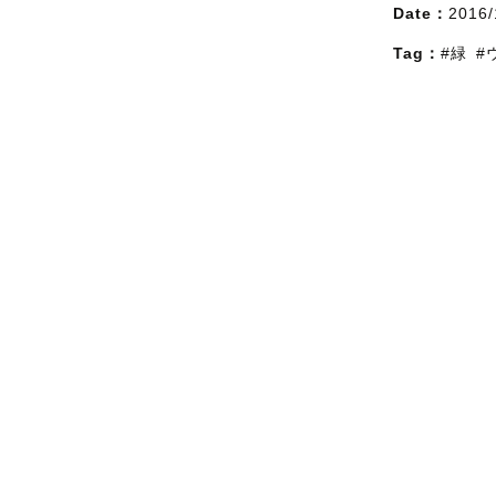
Date：
2016/
Tag：
#緑
#