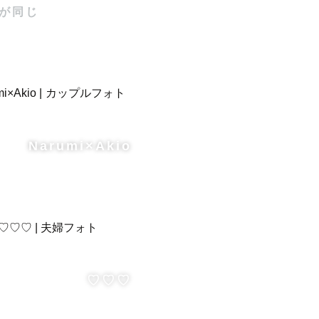
が同じ
Narumi×Akio
♡♡♡