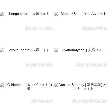
Kengo × Yuki
Marina×Sho
Ayaka×Kenta
Ayano×Kiyoshi
LG friends
Dan 1st Birthday