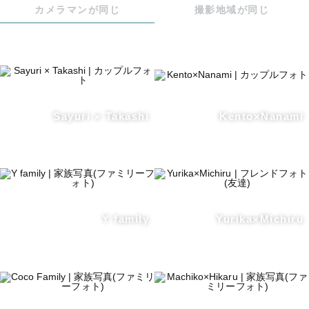
カメラマンが同じ
撮影地域が同じ
Sayuri × Takashi
Kento×Nanami
Y family
Yurika×Michiru