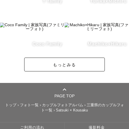
Y family
Yurika×Michiru
Coco Family
Machiko×Hikaru
もっとみる
PAGE TOP
トップ
›
フォト一覧
›
カップルフォトアルバム
›
三重県のカップルフォ
ト一覧
›
Satsuki × Kousaku
ご利用の流れ
撮影料金