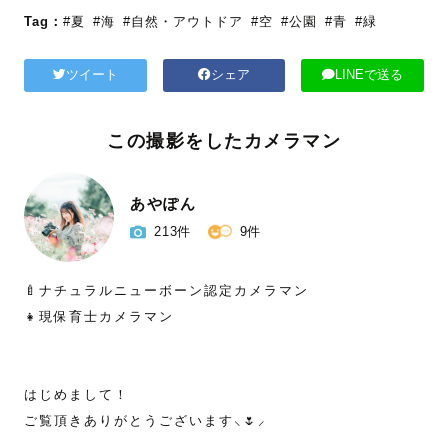
Tag：
#夏
#海
#自然・アウトドア
#空
#公園
#青
#緑
ツイート
シェア
LINEで送る
この撮影をしたカメラマン
あやぽん
213件
9件
🍼ナチュラルニューボーン認定カメラマン

👧現保育士カメラマン

はじめまして！

ご覧頂きありがとうございます⸜🌷︎⸝‍
