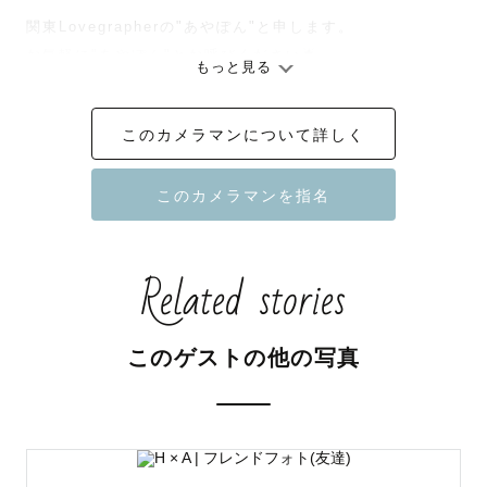
関東Lovegrapherの"あやぽん"と申します。

お気軽に"あやぽん"とお呼びください🌟

もっと見る
普段は保育士をしており、たくさんの子どもたちと関わり
このカメラマンについて詳しく
ながら過ごしています👧🏻📛

幼稚園にて幼児と過ごしていた経験もあります！

お子様との日常のお写真も、記念のお写真もお任せくださ
い✨

Related stories
＊撮影への想い

このゲストの他の写真
「日常の一コマを未来へ繋ぐタカラモノ」にできるよう、
誠心誠意込めて撮影させて頂きます⸜💓⸝‍

楽しかったり嬉しかったり悲しかったり色んなことが起こ
る毎日だと思いますが、特別な日でなくても日常を"愛おし
い""幸せ"と思える写真を切り取っていきます📸✨
