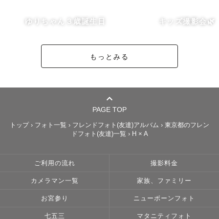
（別途交通費を頂く場合もございます。）

特に埼玉・茨城は追加料金なしで行ける場所もあります。

ゆりちゃん３歳誕生日
キッズ撮影会🌿
スケジュールが×や△の場合も日程・時間によっては撮影可
能な場合もあります。是非お気軽にご相談ください！

もっとみる
ここまで読んで頂き、ありがとうございました。

皆様とお会い出来ることを、とても楽しみにしております
PAGE TOP
🌻
トップ
›
フォト一覧
›
フレンドフォト(友達)アルバム
›
東京都のフレン
ドフォト(友達)一覧
›
H × A
ご利用の流れ
撮影料金
カメラマン一覧
家族、ファミリー
お宮参り
ニューボーンフォト
七五三
マタニティフォト