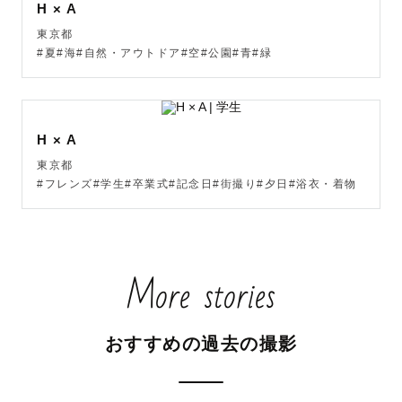
H × A
東京都
また、ゲスト様との一期一会も大切にしたいと考えていま
#夏#海#自然・アウトドア#空#公園#青#緑
す。

私自身被写体の経験をした時に、写真はもちろん、撮影体
験自体がとても良い思い出になった為にカメラマンを目指
すようになりました。

H × A
せっかく時間を作って頂くのであれば、写真も撮影時間も
東京都
楽しく素敵な時間にしたいと思っております。

#フレンズ#学生#卒業式#記念日#街撮り#夕日#浴衣・着物
たくさんお話をしながら、思い出に残る時間にしましょう
✨

More stories
＊撮影について

できる限りゲスト様の要望を事前にヒアリングし実現しま
おすすめの過去の撮影
す📝

「こんな写真を撮りたい」

「この場所で撮りたい」
