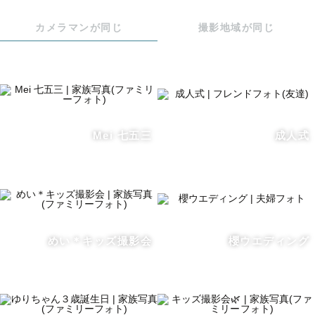
など遠慮なくご相談ください！

カメラマンが同じ
撮影地域が同じ
もちろん「特に撮りたいイメージがない」

「写真撮られ慣れてないからどうしたら良いかわからな
い」

という方も大歓迎です。私から提案させて頂きながら撮影
していきますのでご安心ください😌

Mei 七五三
成人式
事前打ち合わせは、メールやLINEでのやり取りはもちろ
ん、希望があれば電話やZoomでの打ち合わせも可能で
す。

お気軽におっしゃってください！

めい＊キッズ撮影会
櫻ウエディング
＊撮影エリア、日程について

千葉・東京を中心に活動しておりますが、ご相談頂ければ
どこまででも伺わせて頂きます。
