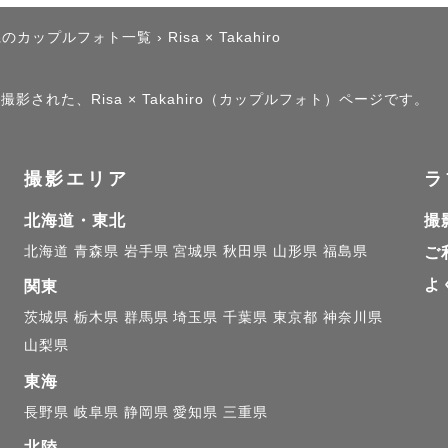
県のカップルフォト一覧
›
Risa × Takahiro
影された、Risa × Takahiro（カップルフォト）ページです。
撮影エリア
ラ
北海道・東北
撮
北海道
青森県
岩手県
宮城県
秋田県
山形県
福島県
ご
よ
関東
茨城県
栃木県
群馬県
埼玉県
千葉県
東京都
神奈川県
山梨県
東海
長野県
岐阜県
静岡県
愛知県
三重県
北陸