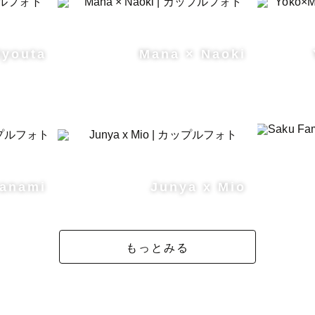
Ryouta
Mana × Naoki
anami
Junya x Mio
もっとみる