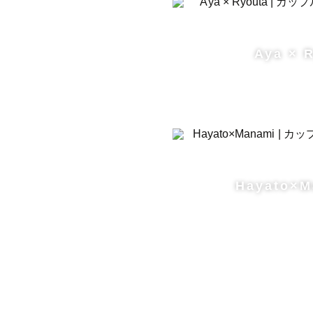
Aya × 
Hayato×M