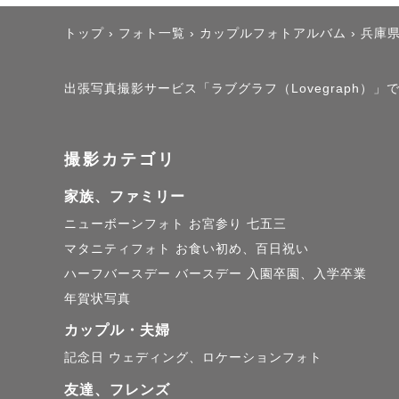
トップ
›
フォト一覧
›
カップルフォトアルバム
›
兵庫
出張写真撮影サービス「ラブグラフ（Lovegraph）」で撮
撮影カテゴリ
家族、ファミリー
ニューボーンフォト
お宮参り
七五三
マタニティフォト
お食い初め、百日祝い
ハーフバースデー
バースデー
入園卒園、入学卒業
年賀状写真
カップル・夫婦
記念日
ウェディング、ロケーションフォト
友達、フレンズ