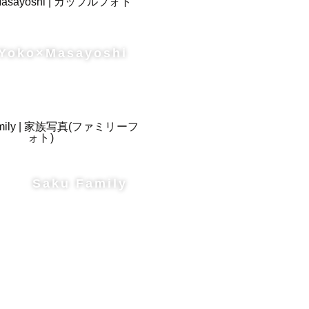
Yoko×Masayoshi
Saku Family