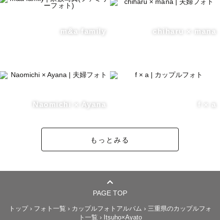
m&a family
chiharu × mana
Naomichi × Ayana
f × a
もっとみる
PAGE TOP
トップ
›
フォト一覧
›
カップルフォトアルバム
›
三重県のカップルフォ
ト一覧
›
Itsuho×Ayato