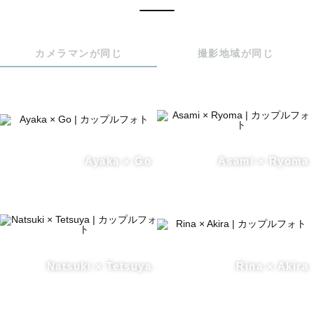
カメラマンが同じ
撮影地域が同じ
Ayaka × Go
Asami × Ryoma
Natsuki × Tetsuya
Rina × Akira