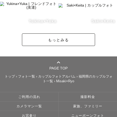
Yukina×Yuka
Saki×Keita
もっとみる
PAGE TOP
トップ
›
フォト一覧
›
カップルフォトアルバム
›
福岡県のカップルフォ
ト一覧
›
Misaki×Ryo
ご利用の流れ
撮影料金
カメラマン一覧
家族、ファミリー
お宮参り
ニューボーンフォト