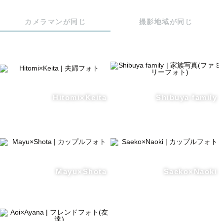
カメラマンが同じ
撮影地域が同じ
Hitomi×Keita
Shibuya family
Mayu×Shota
Saeko×Naoki