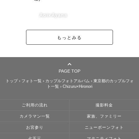
Aoi×Ayana
もっとみる
PAGE TOP
トップ
›
フォト一覧
›
カップルフォトアルバム
›
東京都のカップルフォ
ト一覧
›
Chizuru×Hironori
ご利用の流れ
撮影料金
カメラマン一覧
家族、ファミリー
お宮参り
ニューボーンフォト
七五三
マタニティフォト