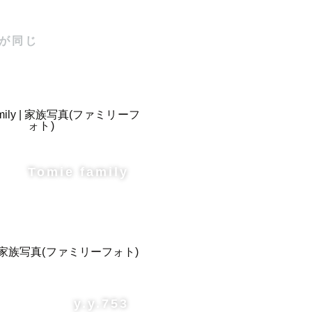
が同じ
Tomie family
y.y.753