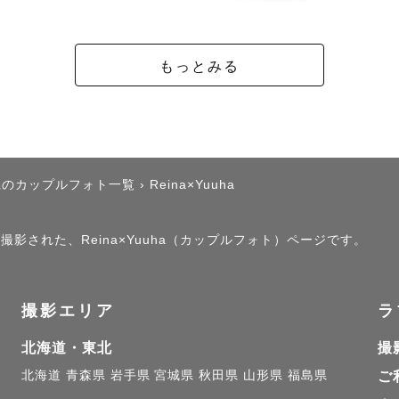
もっとみる
県のカップルフォト一覧
›
Reina×Yuuha
撮影された、Reina×Yuuha（カップルフォト）ページです。
撮影エリア
ラ
北海道・東北
撮
北海道
青森県
岩手県
宮城県
秋田県
山形県
福島県
ご