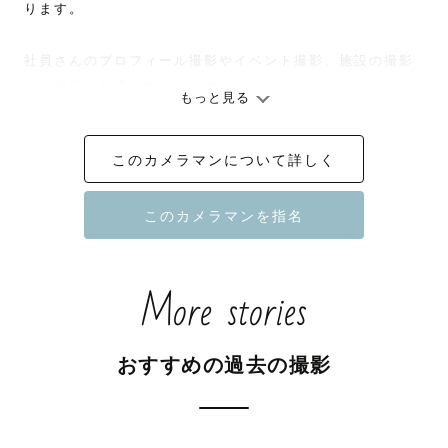
ります。

社員さんのプロフィール撮影やイベント撮影、施設の撮影
など幅広く対応しております

もっと見る
・「オフィス内で綺麗に撮れるか心配」

このカメラマンについて詳しく
・「社員数が多くて時間内に撮れるか心配」

・「翌日にはデータがほしい」

そういった内容もお気軽にご相談ください！

事前お打ち合わせにて、進行のご提案や撮り方、必要なオ
プションのご説明もいたします
More stories
おすすめの過去の撮影