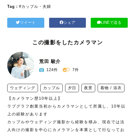
Tag：
#カップル・夫婦
ツイート
シェア
LINEで送る
この撮影をしたカメラマン
荒田 駿介
124件
7件
ウェディング
カップル
夕日
夜景
着物 / 浴衣
【カメラマン歴10年以上】

ラブグラフ創業当初からカメラマンとして所属し、10年以
上の経験があります

カップルやウェディング撮影から経験を積み、現在では法
人向けの撮影を中心にカメラマンを本業として行なってお