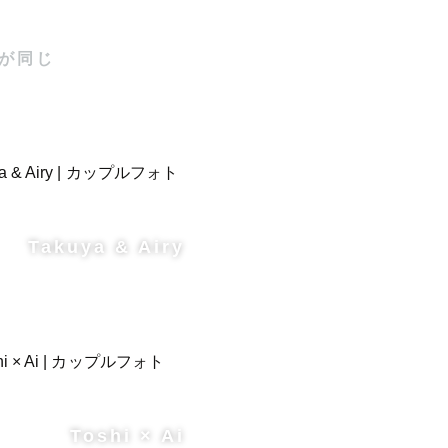
が同じ
Takuya & Airy
Toshi × Ai