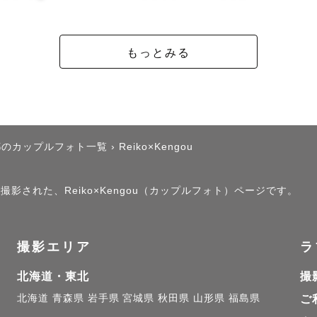
もっとみる
都のカップルフォト一覧
›
Reiko×Kengou
撮影された、Reiko×Kengou（カップルフォト）ページです。
撮影エリア
ラ
北海道・東北
撮
北海道
青森県
岩手県
宮城県
秋田県
山形県
福島県
ご