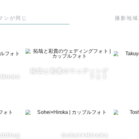
マンが同じ
撮影地域
拓哉と彩貴のウェディング
×Momo
フォト
dding
Sohei×Hiroka