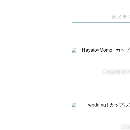
カメラ
Hayato
we