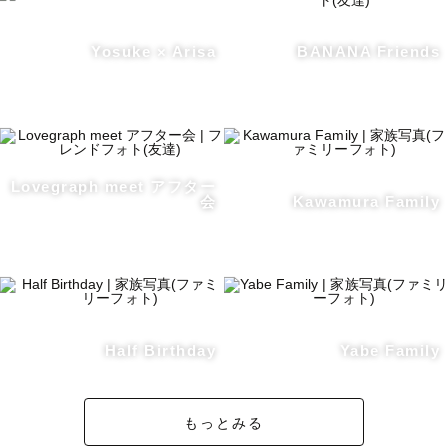
Yosuke × Arisa
BANANA Friends
Lovegraph meet アフター
会
Kawamura Family
Half Birthday
Yabe Family
もっとみる