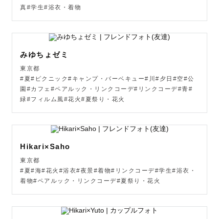
真#学生#浴衣・着物
みゆちょゼミ
東京都
#夏#ピクニック#キャンプ・バーベキュー#川#夕日#空#公
園#カフェ#ペアルック・リンクコーデ#リンクコーデ#青#
緑#フィルム風#花火#夏祭り・花火
Hikari×Saho
東京都
#夏#海#花火#浴衣#夜景#着物#リンクコーデ#学生#浴衣・
着物#ペアルック・リンクコーデ#夏祭り・花火