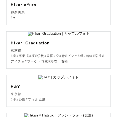
Hikari×Yuto
神奈川県
#冬
Hikari Graduation
東京都
#春#卒業式#桜#学校#公園#空#青#ピンク#緑#着物#学生#
アイテム#ブーケ・花束#浴衣・着物
H&Y
東京都
#冬#公園#フィルム風