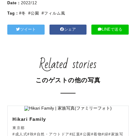
Date：
2022/12
Tag：
#冬
#公園
#フィルム風
ツイート
シェア
LINEで送る
Related stories
このゲストの他の写真
Hikari Family
東京都
#成人式#秋#自然・アウトドア#紅葉#公園#着物#緑#家族写