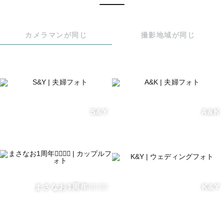
カメラマンが同じ
撮影地域が同じ
S&Y
A&K
まさなお1周年✌🏼✌🏼
K&Y