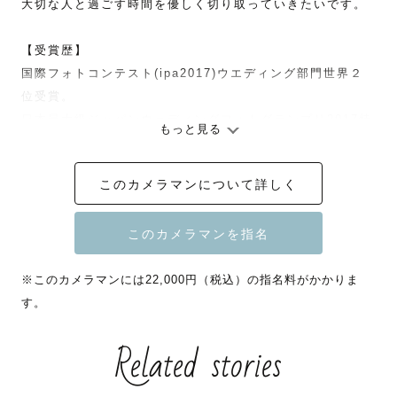
大切な人と過ごす時間を優しく切り取っていきたいです。

【受賞歴】

国際フォトコンテスト(ipa2017)ウエディング部門世界２
位受賞。

日本最大級ジャパンウェディングフォトグランプリ2017特
もっと見る
別賞1位。

2016年度　初代Best Lovegrapher賞。

このカメラマンについて詳しく
＊関東(神奈川、東京)以外の地域でご指名を頂く際は交通
費を別途でご負担頂く場合がございます。

＊また、現在は撮影枠数が限られているためインスタグラ
※このカメラマンには22,000円（税込）の指名料がかかりま
ムのDMにてご相談頂いた方のみご指名を頂いております。

す。
＊夜の撮影は対応しておりません。
Related stories