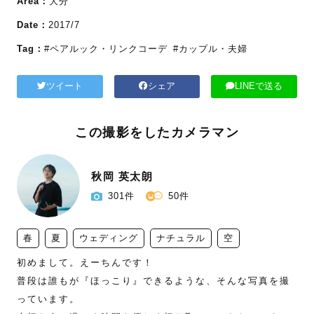
Area：
大分
Date：
2017/7
Tag：
#ペアルック・リンクコーデ
#カップル・夫婦
ツイート
シェア
LINEで送る
この撮影をしたカメラマン
秋岡 英太朗
301件
50件
春
夏
ウェディング
ナチュラル
空
初めまして。えーちんです！

普段は誰もが『ほっこり』できるような、そんな写真を撮
っています。
