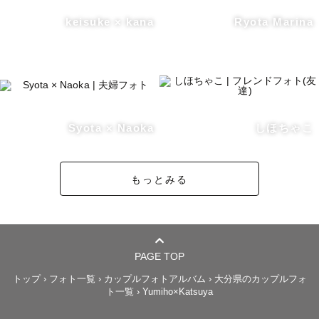
keisuke × kana
Ryota Marina
Syota × Naoka
しほちゃこ
もっとみる
PAGE TOP
トップ
›
フォト一覧
›
カップルフォトアルバム
›
大分県のカップルフォ
ト一覧
›
Yumiho×Katsuya