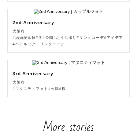
な・・・？今のおうち狭いけど大丈夫・・・？と思われて
いても素敵に写真に残す自信があります。今、ここに生き
ている、生活しているという特別な日常を残しましょう。

2nd Anniversary
ご自宅など、室内での撮影もお任せください！

大阪府
その場の光や自然光を生かして、いつもの雰囲気を壊さ
#結婚記念日#冬#公園#おうち撮り#リンクコーデ#アイデア
ず、素敵に切り撮ります。

#ペアルック・リンクコーデ
【家族写真お任せください！】

2022年、2024年に女の子を出産し二児の母です。自分の
3rd Anniversary
家族を持ってからさらに家族写真愛が深まりました💓家族
大阪府
写真は自分にとっても、また将来、お子さんにとっても宝
#マタニティフォト#公園#桜
物になります。

作り込み過ぎず、いつも通りだけど素敵な瞬間をご家族み
んなのために残します。

また、色んな世代の家族の撮影経験があります。お子さん
More stories
と仲良くなることが得意です！普段笑えないお父さんもお
任せください✨
