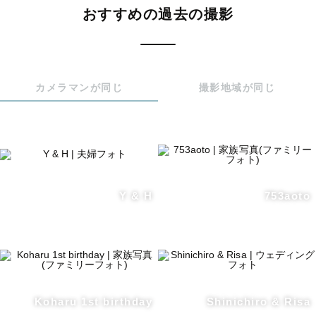
おじいちゃん、おばあちゃんとの撮影も大歓迎です。

おすすめの過去の撮影
【二人らしい距離感のウェディングフォト撮ります】

ラブラブな感じから落ち着いたおしゃれな雰囲気までなん
でも撮れます。

カメラマンが同じ
撮影地域が同じ
また、撮影が早く、確実なのでこんなのもあんなのも撮り
たい、に応えられます💪✨

お二人の普段の雰囲気、また撮りたいイメージをぜひお伝
えください！

Y & H
753aoto
予定が×の時間帯でもご予約とれる場合がございます。ご予
約後にご相談可能です。
Koharu 1st birthday
Shinichiro & Risa