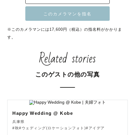
【ウェディング】【家族写真】【お一人撮影】が得意で
す！

※このカメラマンには17,600円（税込）の指名料がかかりま
こんな写真が撮りたいな、と言うリクエストもお待ちして
す。
ます。思わず笑っちゃうものからロマンチックなものまで
なんでもござれ〜！一緒に家族や、大切な人との思い出を
Related stories
作りましょう♪

実は、歴15年以上のカメラマンです！安心してお任せくだ
さい✨（スタジオ経験もあります）

このゲストの他の写真
【今、住んでいるところでの写真を残しましょう！！】
【街ロケ・おうち撮り得意です】

ロケーションが素敵なところでのお写真ももちろん良いの
ですが、数年後見返した時「ここに住んでいたな、こんな
Happy Wedding @ Kobe
街だった、ここよく行ったよね」と様々な思い出がついて
兵庫県
くる、思い出の地、今住んでいる家や場所での撮影をおす
#秋#ウェディング(ロケーションフォト)#アイデア
すめしています。こんな場所でいい写真になるのか