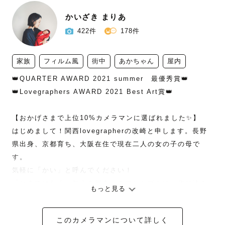
かいざき まりあ
422件
178件
家族
フィルム風
街中
あかちゃん
屋内
👑QUARTER AWARD 2021 summer　最優秀賞👑

👑Lovegraphers AWARD 2021 Best Art賞👑

【おかげさまで上位10%カメラマンに選ばれました✨】

はじめまして！関西lovegrapherの改崎と申します。長野
県出身、京都育ち、大阪在住で現在二人の女の子の母で
す。

気軽に「かい」と呼んでください！

「とるではなく、与える写真」をコンセプトに、作り込み
もっと見る
過ぎず、何年経って見ても幸せになれるような【とってお
きの日常】を切りとります。あなたにとっての「永遠の
このカメラマンについて詳しく
宝」になりますように。
