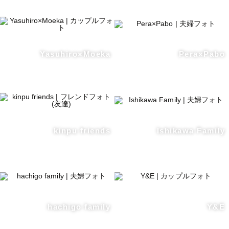
Yasuhiro×Moeka
Pera×Pabo
kinpu friends
Ishikawa Family
hachigo family
Y&E