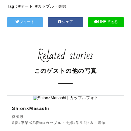
Tag：
#デート
#カップル・夫婦
ツイート
シェア
LINEで送る
Related stories
このゲストの他の写真
Shion×Masashi
愛知県
#春#卒業式#着物#カップル・夫婦#学生#浴衣・着物