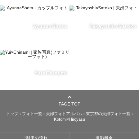
Ayuna×Shota
Takayoshi×Satoko
Yui×Chinami
PAGE TOP
トップ
›
フォト一覧
›
夫婦フォトアルバム
›
東京都の夫婦フォト一覧
›
Kotomi×Hiroyasu
ご利用の流れ
撮影料金