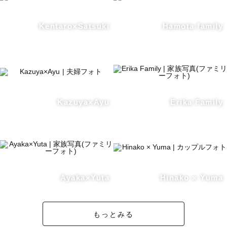
Kentaro×Satsuki
Hamota family
Kazuya×Ayu
Erika Family
Ayaka×Yuta
Hinako × Yuma
もっとみる