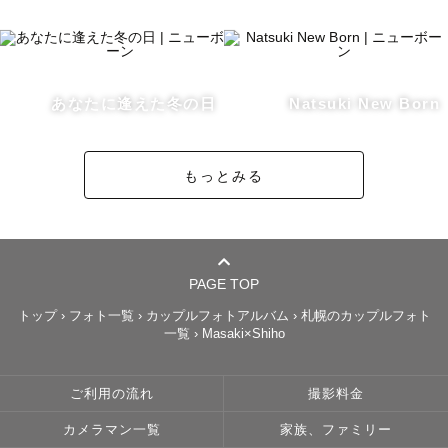
人生の節目、節目でお会い出来るカメラマンになりたいと
思っています。

◆北海道での撮影について◆

あなたに逢えた冬の日
Natsuki New Born
私は札幌が担当の地域になりますが、他道内、道外につい
ても追加の交通費がかかりますが、ご指名頂ければお伺い
もっとみる
します。

北海道は季節が目まぐるしく変わるので、早めにご相談頂
けるとその時期に1番あった場所をオススメ出来るのでご相
談下さい♪

PAGE TOP
「アルバムで見たここで撮りたいけど季節はいつ？」

トップ
›
フォト一覧
›
カップルフォトアルバム
›
札幌のカップルフォト
一覧
›
Masaki×Shiho
「お花畑のオススメは？」

「〇月に北海道に行くけどその時のおすすめは？」

などなど…

ご利用の流れ
撮影料金
わからないことがあれば何でも聞いてくださいね。

カメラマン一覧
家族、ファミリー