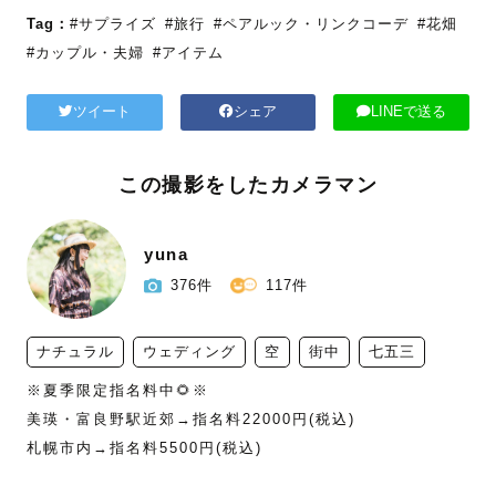
Tag：
#サプライズ
#旅行
#ペアルック・リンクコーデ
#花畑
#カップル・夫婦
#アイテム
ツイート
シェア
LINEで送る
この撮影をしたカメラマン
yuna
376件
117件
ナチュラル
ウェディング
空
街中
七五三
※夏季限定指名料中🌻※

美瑛・富良野駅近郊→指名料22000円(税込)

札幌市内→指名料5500円(税込)
