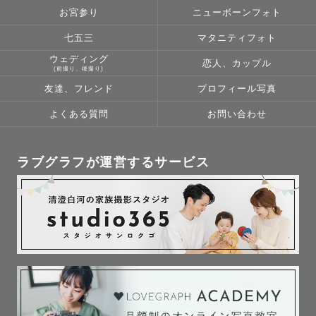
◆質問や空き日程のご相談◆

お宮参り
ニューボーンフォト
この地域まで来れますか？のご相談や、

七五三
マタニティフォト
△や×になっている場合も、早めにご相談頂けましたら融通
ウェディング
恋人、カップル
がきく場合もございますので公式LINE→@060zxctvより
(前撮り、後撮り)
ご相談下さい。

友達、フレンド
プロフィール写真
よくある質問
お問い合わせ
◆指名料について◆

指名料は時期、内容によって変動します。

アートニューボーンについては指名料はかかりません。

ラブグラフが運営するサービス
◆アートニューボーン撮影について◆

新生児用の小物は日本の作家がデザインや形に拘ったハン
ドメイドの作品をを多く扱っているので、たくさんある中
からセレクトして頂けます。

もちろんニューボーン撮影も豊富に行っておりますので、
寝かしつけなどもお任せ下さい。
