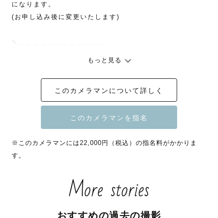
になります。

(お申し込み後に変更いたします)

✎︎＿＿＿＿＿＿＿＿＿＿＿＿

もっと見る
女性の可愛さ美しさを引き出したい！

笑った顔はいちばんかわいい！

このカメラマンについて詳しく
ちょっとオシャレに、今どきな写真を撮りたい！

そんな方にお選びいただいています。

🍀社内上位10%TOPカメラマン

※このカメラマンには22,000円（税込）の指名料がかかりま
🍀ウエディング認定カメラマン

す。
🍀アートニューボーン認定カメラマン

🍀ナチュラルニューボーン認定カメラマン

More stories
◆撮影の種類について◆

おすすめの過去の撮影