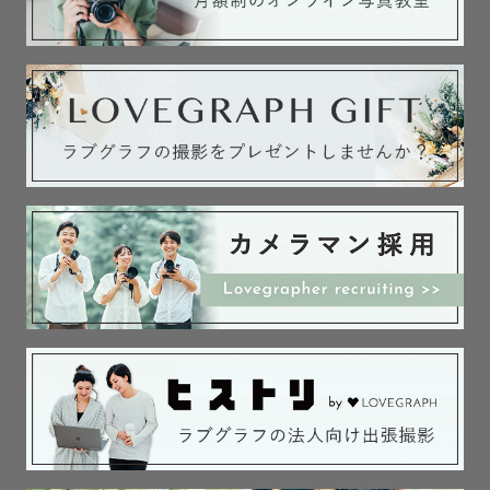
◆最後にカメラマンyunaという人について◆

Lovegraph上位10％程のトップカメラマンです。

落ち着いていて、まったりとした感じなので、テンション
が高すぎるのは苦手かも…という人にはピッタリだと思い
ます。

ちなみに笑い方が特徴的…らしいです。(笑)

食べるのが大好き。甘いものよりしょっぱいものがすき！
で、お酒は飲めませんがおつまみ系が大好きです。

普段は女性の写真を撮ることが多く、アーティスト写真や
ダンス教室などの発表会を撮ったりもしています。

スポーツなどを撮るのも得意ですし、特に女性目線の可愛
らしい写真や笑顔の写真、キメた写真やおしゃれな写真も
好きでよく撮ります。

Instagramにはここのアルバムとは一味違う写真もあるの