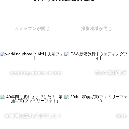
ウエディングの前撮り・後撮りやカップル撮影フレンド撮
影、ご家族での撮影（七五三、お宮参り、お食い初め、お
誕生日）など基本的には全てのシチュエーションでの撮影
を承る事が出来ます。

カメラマンが同じ
撮影地域が同じ
新生児を扱う講習も受講済みですのでナチュラルニューボ
ーンフォト、アートニューボーンフォトも安心してご依頼
下さい。

『あなたの専属カメラマンになりたい。』

という気持ちから、あらゆるシチュエーションの撮影を承
wedding photo in biei
D&A 新婚旅行
っております。

大切な撮影だからこそ、いつものカメラマンなら安心して
頼めるなと思って欲しいからです。

ウエディングの時にお会いしたゲスト様と、マタニティ、
ニューボーン、七五三…とリピートして頂けることも増
40年間お疲れさまでした！
20th
え、家族が増えたり、会っていなかった間のお話をしたり
する時間がとても幸せだなと思っています。
