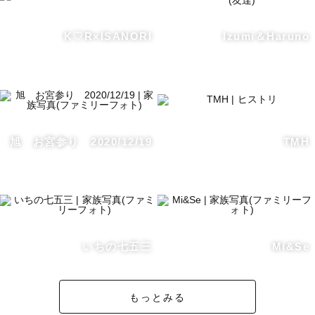
K♡R×ISANORI
Izumi＆Haruno
旭 お宮参り 2020/12/19
TMH
いちの七五三
Mi&Se
もっとみる