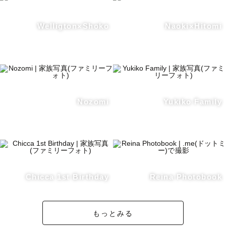
Welligton×Shoko
Naoki×Hitomi
Nozomi
Yukiko Family
Chicca 1st Birthday
Reina Photobook
もっとみる