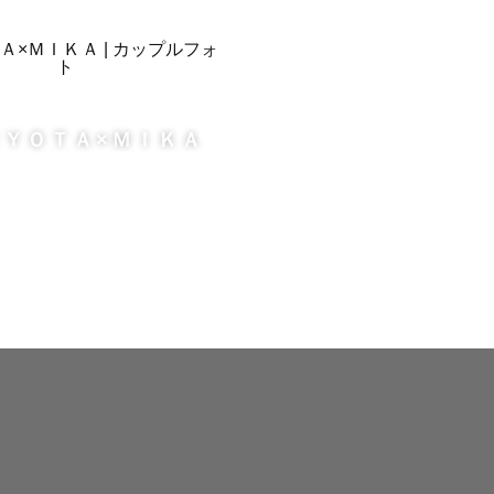
ＲＹＯＴＡ×ＭＩＫＡ