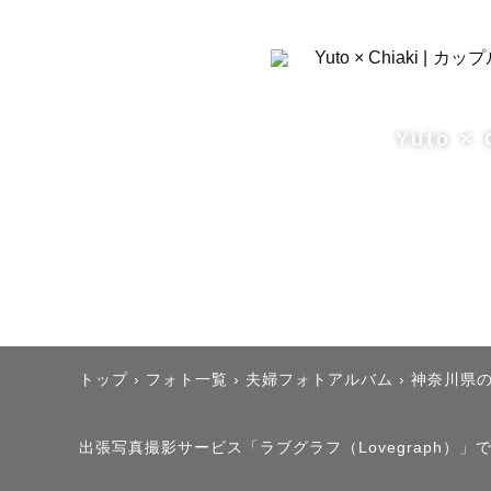
Yuto × 
トップ
›
フォト一覧
›
夫婦フォトアルバム
›
神奈川県
出張写真撮影サービス「ラブグラフ（Lovegraph）」