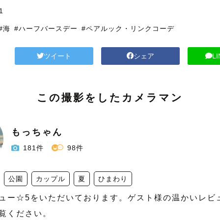
1
#海
#ハーフバースデー
#ペアルック・リンクコーデ
ツイート
シェア
L
この撮影をしたカメラマン
もっちゃん
181件
98件
公園
カップル
夏
ひまわり
ビュー☆5をいただいております。ゲスト様の温かいレビ
覧ください。
