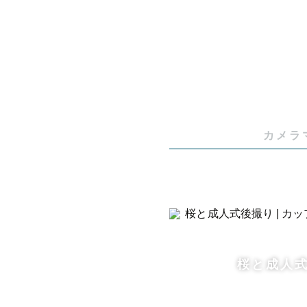
カメラ
桜と成人