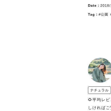
Date：
2018/
Tag：
#公園
ナチュラル
🌻平均レ
しければご