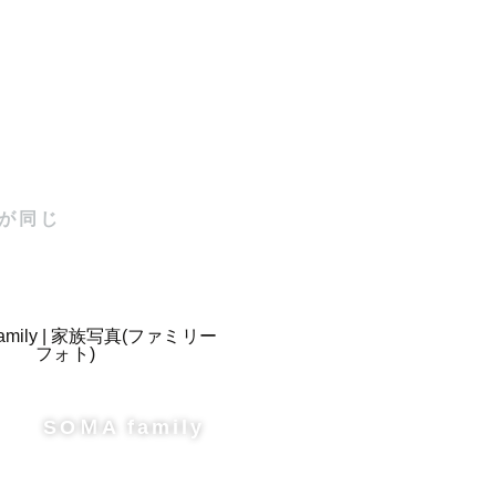
が同じ
SOＭA family