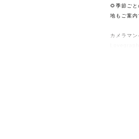
🌻季節ご
地もご案内
カメラマン
Loveg
ので安心し
リピーター
人生に寄り
ターの皆様
7年以上お
皆様も安心