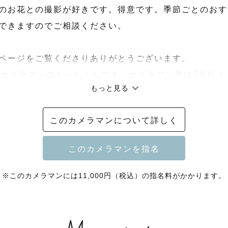
とのお花との撮影が好きです。得意です。季節ごとのお
できますのでご相談ください。

ページをご覧くださりありがとうございます。

raphカメラマンのもっちゃんです。カメラマン歴は7年以
もっと見る
てお任せください。

このカメラマンについて詳しく
の皆様の担当もたくさんさせていただきとても光栄です。
添えるカメラマンであれるよう、はじめましての皆様と
とも大切な時間にできるよう頑張ります。

※このカメラマンには11,000円（税込）の指名料がかかります。
子さんと関わるお仕事もしておりますので、お子さんの
してお任せください◎