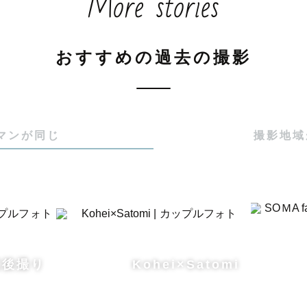
More stories
おすすめの過去の撮影
マンが同じ
撮影地域
式後撮り
Kohei×Satomi