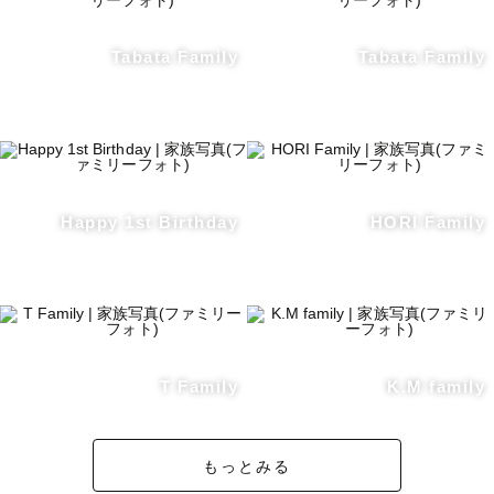
Tabata Family
Tabata Family
Happy 1st Birthday
HORI Family
T Family
K.M family
もっとみる