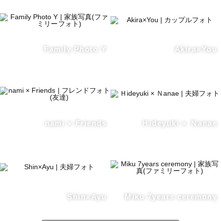
Family Photo Y
Akira×You
nami × Friends
Ｈideyuki × Ｎanae
Shin×Ayu
Miku 7years ceremony