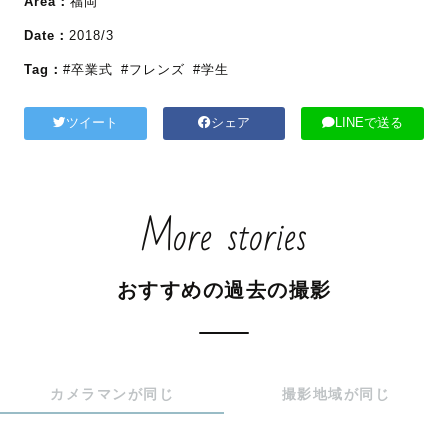
Area：
福岡
Date：
2018/3
Tag：
#卒業式
#フレンズ
#学生
ツイート
シェア
LINEで送る
More stories
おすすめの過去の撮影
カメラマンが同じ
撮影地域が同じ