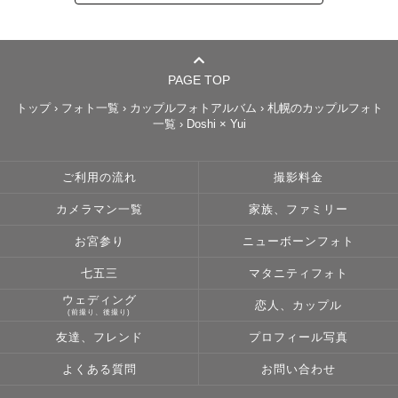
北海道は季節が目まぐるしく変わるので、早めにご相談頂
けるとその時期に1番あった場所をオススメ出来るのでご相
談下さい♪

PAGE TOP
「アルバムで見たここで撮りたいけど季節はいつ？」

トップ
›
フォト一覧
›
カップルフォトアルバム
›
札幌のカップルフォト
一覧
›
Doshi × Yui
「お花畑のオススメは？」

「〇月に北海道に行くけどその時のおすすめは？」

などなど…

ご利用の流れ
撮影料金
わからないことがあれば何でも聞いてくださいね。

カメラマン一覧
家族、ファミリー
◆質問や空き日程のご相談◆

お宮参り
ニューボーンフォト
この地域まで来れますか？のご相談や、

七五三
マタニティフォト
△や×になっている場合も、早めにご相談頂けましたら融通
ウェディング
恋人、カップル
がきく場合もございますので公式LINE→@060zxctvより
(前撮り、後撮り)
ご相談下さい。

友達、フレンド
プロフィール写真
よくある質問
お問い合わせ
◆指名料について◆
