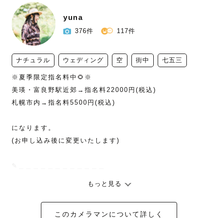
yuna
376件
117件
ナチュラル
ウェディング
空
街中
七五三
※夏季限定指名料中🌻※

美瑛・富良野駅近郊→指名料22000円(税込)

札幌市内→指名料5500円(税込)

になります。

(お申し込み後に変更いたします)

✎︎＿＿＿＿＿＿＿＿＿＿＿＿

もっと見る
女性の可愛さ美しさを引き出したい！

笑った顔はいちばんかわいい！

このカメラマンについて詳しく
ちょっとオシャレに、今どきな写真を撮りたい！
