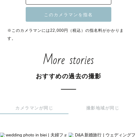
そんな方にお選びいただいています。

🍀社内上位10%TOPカメラマン

※このカメラマンには22,000円（税込）の指名料がかかりま
🍀ウエディング認定カメラマン

す。
🍀アートニューボーン認定カメラマン

🍀ナチュラルニューボーン認定カメラマン

More stories
◆撮影の種類について◆

おすすめの過去の撮影
ウエディングの前撮り・後撮りやカップル撮影フレンド撮
影、ご家族での撮影（七五三、お宮参り、お食い初め、お
誕生日）など基本的には全てのシチュエーションでの撮影
を承る事が出来ます。

カメラマンが同じ
撮影地域が同じ
新生児を扱う講習も受講済みですのでナチュラルニューボ
ーンフォト、アートニューボーンフォトも安心してご依頼
下さい。
