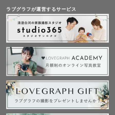
指名料は時期、内容によって変動します。

アートニューボーンについては指名料はかかりません。

ラブグラフが運営するサービス
◆アートニューボーン撮影について◆

新生児用の小物は日本の作家がデザインや形に拘ったハン
ドメイドの作品をを多く扱っているので、たくさんある中
からセレクトして頂けます。

もちろんニューボーン撮影も豊富に行っておりますので、
寝かしつけなどもお任せ下さい。

◆最後にカメラマンyunaという人について◆

Lovegraph上位10％程のトップカメラマンです。

落ち着いていて、まったりとした感じなので、テンション
が高すぎるのは苦手かも…という人にはピッタリだと思い
ます。

ちなみに笑い方が特徴的…らしいです。(笑)

食べるのが大好き。甘いものよりしょっぱいものがすき！