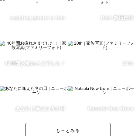
『あなたの専属カメラマンになりたい。』

という気持ちから、あらゆるシチュエーションの撮影を承
wedding photo in biei
D&A 新婚旅行
っております。

大切な撮影だからこそ、いつものカメラマンなら安心して
頼めるなと思って欲しいからです。

ウエディングの時にお会いしたゲスト様と、マタニティ、
ニューボーン、七五三…とリピートして頂けることも増
40年間お疲れさまでした！
20th
え、家族が増えたり、会っていなかった間のお話をしたり
する時間がとても幸せだなと思っています。

人生の節目、節目でお会い出来るカメラマンになりたいと
思っています。

◆北海道での撮影について◆

あなたに逢えた冬の日
Natsuki New Born
私は札幌が担当の地域になりますが、他道内、道外につい
ても追加の交通費がかかりますが、ご指名頂ければお伺い
もっとみる
します。
