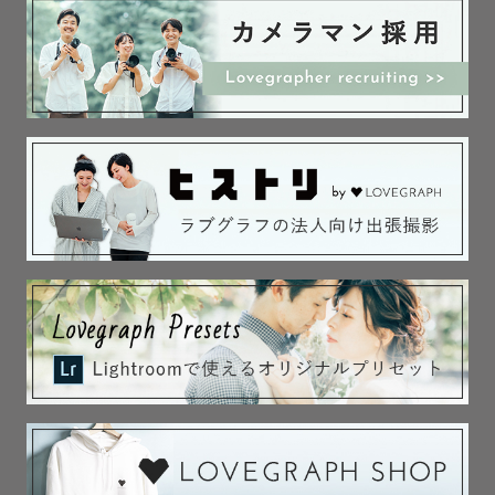
で、お酒は飲めませんがおつまみ系が大好きです。

普段は女性の写真を撮ることが多く、アーティスト写真や
ダンス教室などの発表会を撮ったりもしています。

スポーツなどを撮るのも得意ですし、特に女性目線の可愛
らしい写真や笑顔の写真、キメた写真やおしゃれな写真も
好きでよく撮ります。

Instagramにはここのアルバムとは一味違う写真もあるの
でもし良ければ検索してみて下さいね！

一組ひとくみ、その方たちに寄り添い、思い出に残る一枚
が残せたらと思っています。

是非、素敵な一日をもっと最高な一日になるようなお手伝
いをさせてください。