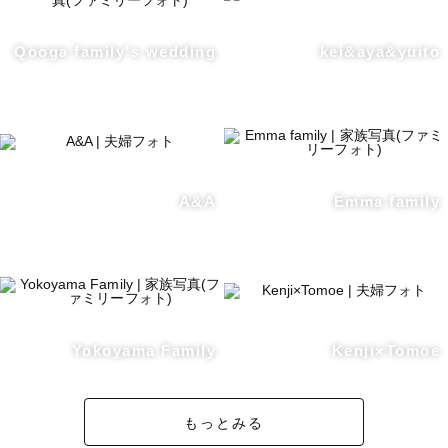
Qooga family's wedding
kei&aya&yuito
A&A
Emma family
Yokoyama Family
Kenji×Tomoe
もっとみる