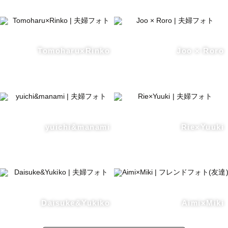
Tomoharu×Rinko
Joo × Roro
yuichi&manami
Rie×Yuuki
Daisuke&Yukiko
Aimi×Miki