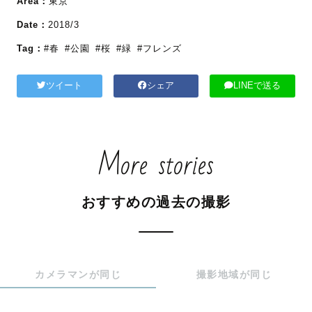
Area：
東京
Date：
2018/3
Tag：
#春
#公園
#桜
#緑
#フレンズ
ツイート
シェア
LINEで送る
More stories
おすすめの過去の撮影
カメラマンが同じ
撮影地域が同じ