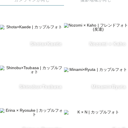
カメラマンが同じ
撮影地域が同じ
Shota×Kaede
Nozomi × Kaho
Shinobu×Tsubasa
Minami×Ryuta