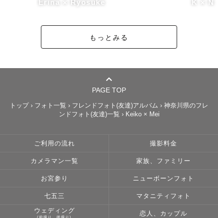
Erina × Ryosuke
K × N
もっとみる
PAGE TOP
トップ
›
フォト一覧
›
フレンドフォト(友達)アルバム
›
神奈川県のフレ
ンドフォト(友達)一覧
›
Keiko × Mei
ご利用の流れ
撮影料金
カメラマン一覧
家族、ファミリー
お宮参り
ニューボーンフォト
七五三
マタニティフォト
ウェディング
恋人、カップル
(前撮り、後撮り)