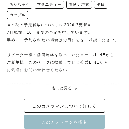
あかちゃん
マタニティー
着物 / 浴衣
夕日
カップル
＝⚠️秋の予定解放について⚠️ 2026.7更新＝

7月現在、10月までの予定を空けています。

早めにご予約されたい場合はお日にちをご相談ください。

リピーター様：前回連絡を取っていたメール/LINEから

ご新規様：このページに掲載している公式LINEから

お気軽にお問い合わせください！

🆕2026年7月よりアートニューボーンプランにも指名料が
もっと見る
つくことになりました。

　繁忙期などのスケジュール調整に合わせて設定していき
このカメラマンについて詳しく
ます。

＝＝＝＝＝＝＝＝＝＝＝＝＝＝＝＝＝＝＝＝
