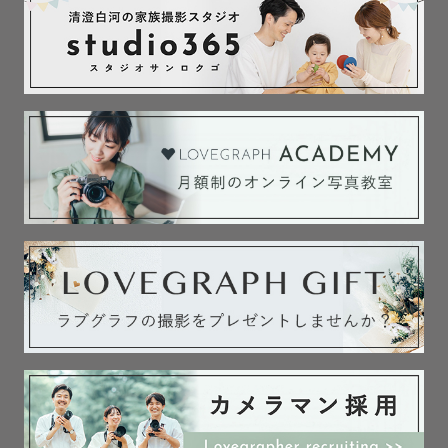
✏︎Lovegraph認定アートニューボーンカメラマン

✏︎外部ワークショップ認定アートニューボーンカメラマン

＊ラブグラフのアートニューボーンフォトプランでは、

撮影時間が2時間となるのでその中で完了できるよう アー
トカットを2ポーズまでとしています

（3ポーズ以上をご希望の場合は時間延長プランにてご対応
させていただきます）

＊ラブグラフのアートニューボーンフォトプランは、ナチ
ュラルカットを含むお届けとなります

　気になることは公式LINEより気軽にお尋ねください

◆マタニティフォト🤰

ニューボーン撮影前に、おふたりの最後のカップルフォト
を
