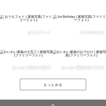
そんな気持ちでカメラマンをしています。

幸せな瞬間

大切な想い出

何気ない日常

おうちフォト
1st Birthday
皆様の 皆様らしい幸せを、カタチに。

┈┈┈┈┈┈┈┈┈┈┈┈┈┈┈┈┈┈┈┈┈┈┈┈┈┈

ぜひ、皆様の大切な瞬間を切り取り形に残すお手伝いをさ
せてください💐

わいわい家族の七五三
わいわい家族のおでかけ
もっとみる
💠社内上位10％TOPカメラマン 

　スタンダードプランに指名料がかかります。

　🆕2026年7月よりアートニューボーンプランにも指名料
がつくことになりました。
