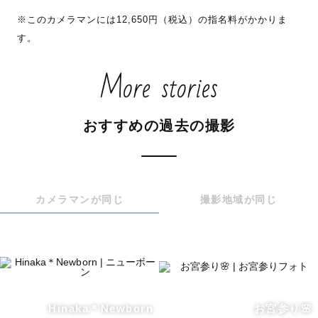
初めまして！フリーランスカメラマンの、makiです。

※このカメラマンには12,650円（税込）の指名料がかかりま
カメラマン歴9年。

す。
ニューボーンに始まり、あっという間に七五三、第二子誕
生など

More stories
多くのご家族様の成長やお祝いを見守らせていただいてい
ます。

おすすめの過去の撮影
【今この瞬間の幸せを いつかの未来へ。】

高校時代一眼レフカメラでの撮影の楽しさを知り、大学で
カメラマンが同じ
撮影地域が同じ
写真を学び、

卒業頃から写真で「幸せをカタチに残す」ことがしたいと
考え今に至ります.

┈┈┈┈┈┈┈┈┈┈┈┈┈┈┈┈┈┈┈┈┈┈┈┈┈┈

10年後・20年後に見返してあたたかな気持ちになる、そう
Hinaka＊Newborn
お宮参り🌸
いう写真を届けたい。
