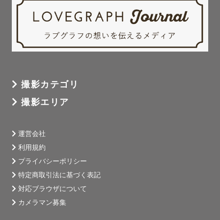
人見知りがあるお子さんを持つ親御さんからも「子どもが
すぐに慣れていた」「笑顔の写真も多かった」とご感想を
いただいています！

ご親族が集まる機会になりやすい撮影の場でもあるため、

お子様はもちろん大人の方の負担が少なく済むよう特にス
ムーズな撮影を心がけています。

撮影カテゴリ
撮影エリア
：

運営会社
【地域と交通費について】神奈川出身/大阪在住

利用規約
関西：大阪(京都・兵庫)

プライバシーポリシー
◎現在の基本的な活動範囲はこちらです。

特定商取引法に基づく表記
＊京都：木野駅付近・兵庫：姫路駅付近 までは超過交通費
対応ブラウザについて
がかからない見込みです(駅からタクシー利用などがある場
カメラマン募集
合は変動します)。
