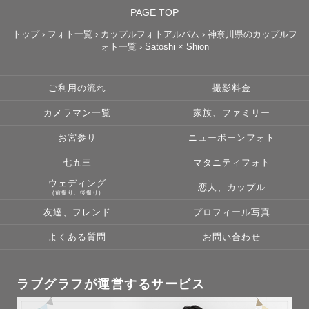
　　7月中はお試し価格になっています。

PAGE TOP
　指名料は変動があります あらかじめご了承ください

トップ
›
フォト一覧
›
カップルフォトアルバム
›
神奈川県のカップルフ
ォト一覧
›
Satoshi × Shion
ご利用の流れ
撮影料金
【各撮影について】

カメラマン一覧
家族、ファミリー
◆ニューボーンフォト🍼

お宮参り
ニューボーンフォト
七五三
マタニティフォト
「十月十日 そして 出産﻿　母への 感謝を込めて。」

ウェディング
恋人、カップル
産まれる前からたくさんの愛情を注ぎ、育て、そして命を
(前撮り、後撮り)
かけての出産。

友達、フレンド
プロフィール写真
産まれてからも休むことなく愛情を注ぐお母さんへの、束
よくある質問
お問い合わせ
の間の休息に、そしてご褒美に。

あっという間に成長していくお子様の﻿ 最初の1枚を

この時しか残せない1枚を　ぜひ、撮らせてください。

ラブグラフが運営するサービス