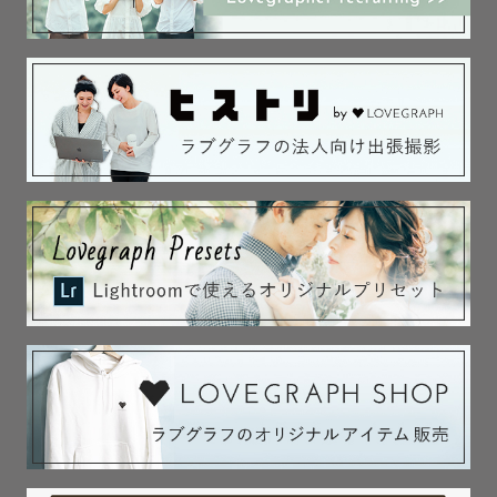
そして初めてのファミリーフォトを撮影しませんか？

妊娠期間は嬉しさや喜びのほかに、

計り知れない不安や辛さも同時にくるものだとたくさんの
ママさんから聞いています。

だからこそ、撮影を通して、赤ちゃんを迎える準備をする
時間にしませんか？

赤ちゃんが産まれてくる前のおふたりの姿、ご家族の姿、
丁寧に切り取らせて頂きます◎

◆お宮参り・七五三

スタジオアルバイトにて祝い着の掛け方、各年齢のお子様
の着付けを習得。

祝い着をかけるお手伝いはもちろん、元気いっぱいで着崩
れが心配な場合もお任せください。
