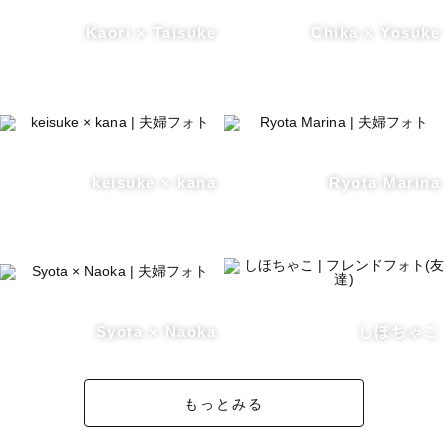
Kaori × Taisuke
Chika × Yosuke
keisuke × kana
Ryota Marina
Syota × Naoka
しほちゃこ
もっとみる