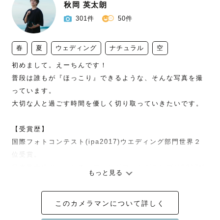
秋岡 英太朗
301件
50件
春
夏
ウェディング
ナチュラル
空
初めまして。えーちんです！

普段は誰もが『ほっこり』できるような、そんな写真を撮
っています。

大切な人と過ごす時間を優しく切り取っていきたいです。

【受賞歴】

国際フォトコンテスト(ipa2017)ウエディング部門世界２
位受賞。

日本最大級ジャパンウェディングフォトグランプリ2017特
もっと見る
別賞1位。

2016年度　初代Best Lovegrapher賞。

このカメラマンについて詳しく
＊関東(神奈川、東京)以外の地域でご指名を頂く際は交通