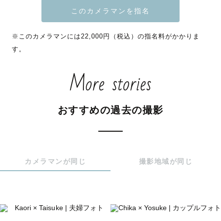
費を別途でご負担頂く場合がございます。

＊また、現在は撮影枠数が限られているためインスタグラ
※このカメラマンには22,000円（税込）の指名料がかかりま
ムのDMにてご相談頂いた方のみご指名を頂いております。

す。
＊夜の撮影は対応しておりません。
More stories
おすすめの過去の撮影
カメラマンが同じ
撮影地域が同じ