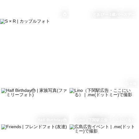
💍
とあぴー 1歳バースデー
S × R
Half Birthday🎂
Lino（下関駅広告・ここにいる）