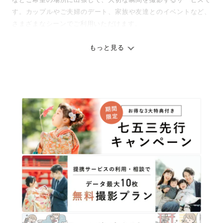
す。カップルやご夫婦のデート、家族や友達とのイベントなど、
さまざまなシーンでご利用いただけます。
七五三やお宮参りといったお子さまの記念行事も、自然な表情や
ありのままの空気感を大切に、何十年経っても見返したくなるよ
もっと見る
うな写真に仕上げます。
全国一律の安心料金でプロ品質をお届け
料金は全国どこでも一律。わかりやすく安心の価格設定です。オ
リジナルの研修と厳正な審査に合格し、撮影技術やホスピタリテ
ィを身につけたプロのカメラマンが全国47都道府県に在籍してい
ます。創業10年のノウハウを活かし、思い出に残る素敵な撮影体
験をお届けします。
丁寧なレタッチで思い出を美しく仕上げます
撮影後は、独自の編集技術で写真の明るさや色合いを丁寧に調
整。自然な雰囲気を残しつつも、おしゃれで洗練された仕上がり
に。きっと「こんな写真を撮ってほしかった！」と思える一枚に
出会えます。まずは、ラブグラフの
撮影事例
をご覧ください。