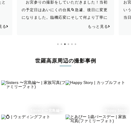
たと
お宮参りの撮影をしていただきました！当初
お
の予定日はあいにくの台風🌀急遽、後日に変更
い
になりました。臨機応変にそして何より丁寧に
当
対応してくださり、とても嬉しかったです！！
敵
見る
もっと見る
撮影中は、おでさんの柔らかいお人柄のおか
ゃ
入園卒園・入学卒業
ペット
げで、楽しく撮影することができました！素敵
が
な写真をたくさん撮っていただき、両親も喜ん
か
でくれたので、本当におでさんにお願いしてよ
さ
世羅高原周辺の撮影事例
かったと心から思います😊
な
ヒストリ
(法人向け撮影)
Sisters 〜宮島編〜
Happy Story