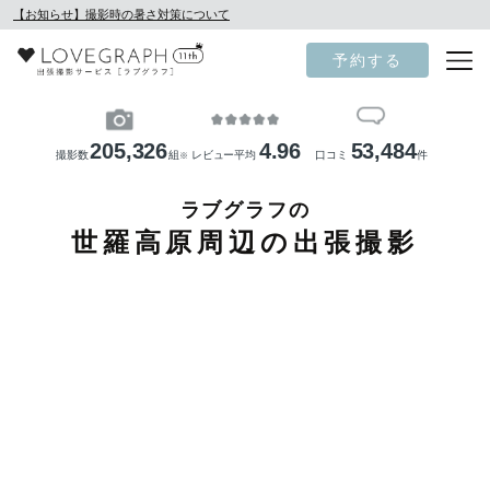
【お知らせ】撮影時の暑さ対策について
予約する
205,326
4.96
53,484
撮影数
組
レビュー平均
口コミ
件
※
ラブグラフの
世羅高原周辺の出張撮影