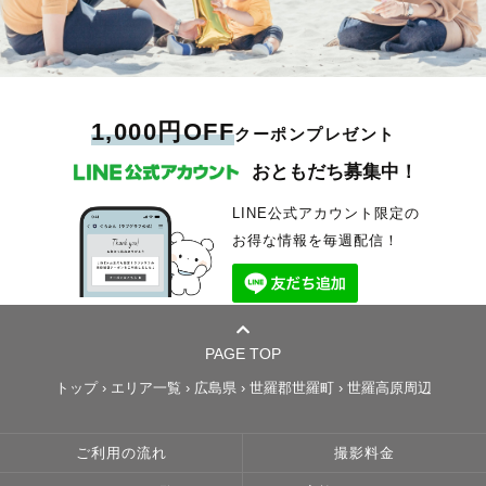
1,000円OFF
クーポンプレゼント
おともだち募集中！
LINE公式アカウント限定の
お得な情報を毎週配信！
PAGE TOP
トップ
›
エリア一覧
›
広島県
›
世羅郡世羅町
›
世羅高原周辺
ご利用の流れ
撮影料金