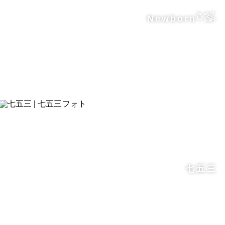
Newborn𓎤𓅮
七五三