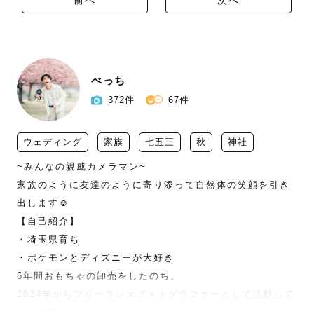
前へ
次へ
べっち
372件
67件
ウェディング
家族
七五三
秋
神社
~みんなの親戚カメラマン~

家族のように友達のように寄り添って自然体の笑顔を引き
出します☺️

【自己紹介】

・埼玉県育ち

・ポケモンとディズニーが大好き

6年間おもちゃの卸売をしたのち、

2024年からフリーランスフォトグラファーとして活動して
います📷
