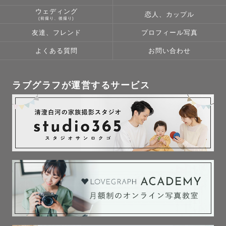
を行います

ウェディング
恋人、カップル
(前撮り、後撮り)
一生に1回の撮影なので

友達、フレンド
プロフィール写真
無邪気に楽しく、素敵な写真を一緒に作りましょう！

【 🚃対応エリア・交通費 】

よくある質問
お問い合わせ
関東を中心として活動しています。

全国世界どこでも撮影可能です！

ラブグラフが運営するサービス
都心から離れる場合は交通費をいただく場合がございま
す。

お気軽にご相談ください:飛行機:

【✉️ お問い合わせ】

ご相談したいこと、ご不明点など

公式ラインにてお気軽にお問い合わせください

【📷べっちの想い】

『写真を撮るから笑うのではなく、笑っているから写真を
撮る』

撮影の目的は写真ではなく記憶を残すこと、素敵な思い出
を形に残すこと
