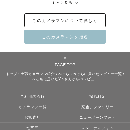
もっと見る
子どもと遊ぶことが好きで、

地元で子ども食堂を運営しています🍙

このカメラマンについて詳しく
【 👨👦👩ファミリー撮影 】

「写真を撮るよ」ではなく、

「一緒に遊ぼう！」と声をかけています。

子どもたちにとって、

同じ場所に立ち止まるのは楽しくないこと。

べっちと楽しく遊んでいたら、いつの間にか素敵な写真が
PAGE TOP
撮れている！

トップ
›
出張カメラマン紹介
›
べっち
›
べっちに届いたレビュー一覧
›
そんなサービスをお届けします！

べっちに届いたY.Nさんからのレビュー
【💍ウェディング撮影】

記念の写真だから、ちゃんとしなきゃと

ご利用の流れ
撮影料金
思ってしまうかもしれません。

でも、わきあいあいとした楽しい雰囲気で

カメラマン一覧
家族、ファミリー
自然な笑顔をひきだします！

お宮参り
ニューボーンフォト
皆さんの思い出や好きなことを共有していただき、

ふたりらしい写真になるよう、ポージングも雰囲気つくり
七五三
マタニティフォト