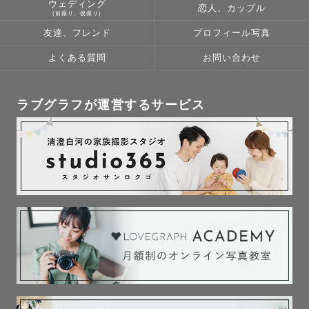
た。

ウェディング
恋人、カップル
(前撮り、後撮り)
写真を撮った友人たちに喜んでもらえて、カメラの魅力に
友達、フレンド
プロフィール写真
はまって、”もっとたくさんの人に喜んでもらいたい””幸せ
を残すお手伝いがしたい”という想いが強くなり、カメラマ
よくある質問
お問い合わせ
ンに😳✨

ラブグラフが運営するサービス
お子さんは”笑顔””泣き顔””変顔”当たり前に見ることができ
る表情でも

成長していくと少しずつ違っていきます。

私も、娘が大きくなった時に一緒に写真を見て、”幸せな瞬
間を思い出して、一緒に笑っていきたい”と思っています。

もちろん、家族やパートナー、友人など大切な人たちと
も。

あたりまえで大切な日々を一緒に残していきましょう☺️💫

皆様にお会いできる日を楽しみにしております
