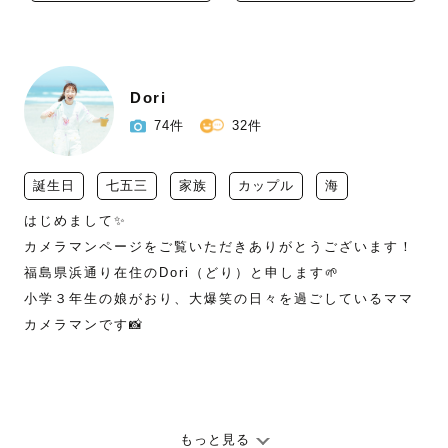
Dori
74件
32件
誕生日
七五三
家族
カップル
海
はじめまして✨

カメラマンページをご覧いただきありがとうございます！

福島県浜通り在住のDori（どり）と申します🌱

小学３年生の娘がおり、大爆笑の日々を過ごしているママ
カメラマンです📸

もっと見る