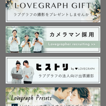
【得意なジャンル】

📸ファミリー撮影

お子様と接するお仕事もしているため、七五三・お宮参
り・バースデーフォト等、ファミリー撮影全般が得意で
す！

着付けも行えるので、七五三撮影で楽しくなりすぎてもお
直し可能です😊

お子様のペースに合わせながら、一緒に遊びながら最高の
表情を引き出します！

📸海撮影(カップル・フレンド)

すぐに海に行ける距離で育ってきました🪼

海ならではの壮大さ、キラキラ感など

海という最高のロケーションで最高のカタチを残していき