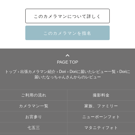
ーーーーーーーーーーーーーーーーーーーーーーーーーー
ーー

このカメラマンについて詳しく
【幸せを残すお手伝い】をさせていただきます

あっという間に過ぎてしまう、幸せが溢れている何気ない
日々。

皆様の大切な瞬間を写真というカタチで残していきます

PAGE TOP
ーーーーーーーーーーーーーーーーーーーーーーーーーー
トップ
›
出張カメラマン紹介
›
Dori
›
Doriに届いたレビュー一覧
›
Doriに
ーー

届いたなっちゃんさんからのレビュー
ご利用の流れ
撮影料金
カメラマン一覧
家族、ファミリー
お宮参り
ニューボーンフォト
【想い】

はじめは娘の成長記録を残したいと思いカメラを買いまし
七五三
マタニティフォト