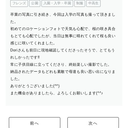
フレンズ
公園
入園・入学・卒園
制服
中高生
卒業の写真に引き続き、今回は入学の写真も撮って頂きまし
た。
初めてのロケーションフォトで天気も心配で、桜の咲き具合
もとても心配でしたが、当日は無事に晴れてくれて桜も良い
感じに咲いてくれました。
Doriさんも前日に現地確認してくださったそうで、とてもう
れしかったです‼
常に子供目線に立ってくださり、終始楽しい撮影でした。
納品されたデータもどれも素敵で母達も良い思い出になりま
した。
ありがとうございました(^^)
また機会がありましたら、よろしくお願いします(^^♪
前へ
次へ