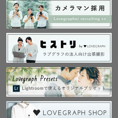
📸ファミリー撮影

お子様と接するお仕事もしているため、七五三・お宮参
り・バースデーフォト等、ファミリー撮影全般が得意で
す！

着付けも行えるので、七五三撮影で楽しくなりすぎてもお
直し可能です😊

お子様のペースに合わせながら、一緒に遊びながら最高の
表情を引き出します！

📸海撮影(カップル・フレンド)

すぐに海に行ける距離で育ってきました🪼

海ならではの壮大さ、キラキラ感など

海という最高のロケーションで最高のカタチを残していき
ます
