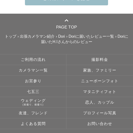
日々。

皆様の大切な瞬間を写真というカタチで残していきます

PAGE TOP
ーーーーーーーーーーーーーーーーーーーーーーーーーー
トップ
›
出張カメラマン紹介
›
Dori
›
Doriに届いたレビュー一覧
›
Doriに
ーー

届いたH.Iさんからのレビュー
ご利用の流れ
撮影料金
カメラマン一覧
家族、ファミリー
お宮参り
ニューボーンフォト
【想い】

はじめは娘の成長記録を残したいと思いカメラを買いまし
七五三
マタニティフォト
た。

ウェディング
恋人、カップル
(前撮り、後撮り)
写真を撮った友人たちに喜んでもらえて、カメラの魅力に
友達、フレンド
プロフィール写真
はまって、”もっとたくさんの人に喜んでもらいたい””幸せ
を残すお手伝いがしたい”という想いが強くなり、カメラマ
よくある質問
お問い合わせ
ンに😳✨
