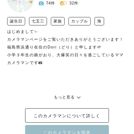
74件
32件
誕生日
七五三
家族
カップル
海
はじめまして✨

カメラマンページをご覧いただきありがとうございます！

福島県浜通り在住のDori（どり）と申します🌱

小学３年生の娘がおり、大爆笑の日々を過ごしているママ
カメラマンです📸

もっと見る
ーーーーーーーーーーーーーーーーーーーーーーーーーー
ーー

このカメラマンについて詳しく
【幸せを残すお手伝い】をさせていただきます

あっという間に過ぎてしまう、幸せが溢れている何気ない