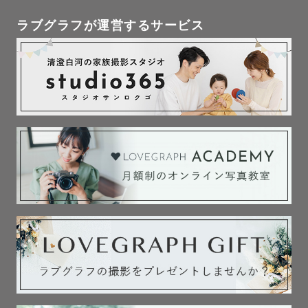
ラブグラフが運営するサービス
お子さんは”笑顔””泣き顔””変顔”当たり前に見ることができ
る表情でも

成長していくと少しずつ違っていきます。

私も、娘が大きくなった時に一緒に写真を見て、”幸せな瞬
間を思い出して、一緒に笑っていきたい”と思っています。

もちろん、家族やパートナー、友人など大切な人たちと
も。

あたりまえで大切な日々を一緒に残していきましょう☺️💫

皆様にお会いできる日を楽しみにしております

【得意なジャンル】
