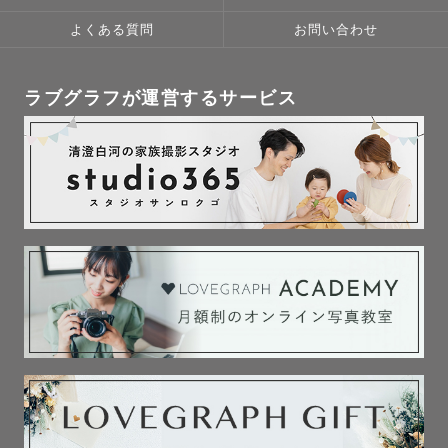
よくある質問
お問い合わせ
【活動地域】

岐阜県・愛知県・長野県を拠点としております。(一部地域
で交通費をいただく場合がございます。)

ラブグラフが運営するサービス
上記に当てはまらない場合でも、一度ご相談ください。

【写真に込める思い】

『今しかないこの瞬間を写真に撮って残すこと』がどれだ
け大切なことなのか、人一倍自分は強いと思っています。

僕が二十歳の時に亡くなった父親が、下手くそながらたく
さん写真を撮って残してくれたアルバムは、いつまで経っ
ても自分の中の一番の宝物です。

たとえ写真を撮った人がいなくなっても、写真を撮った人
の思いはいつまでも残り続け、どんな時も寄り添ってくれ
ます。

ゲスト様のかけがえのない瞬間をカタチにして、数日後や
数年後に写真を見返したときに幸せを感じでもらえるよう