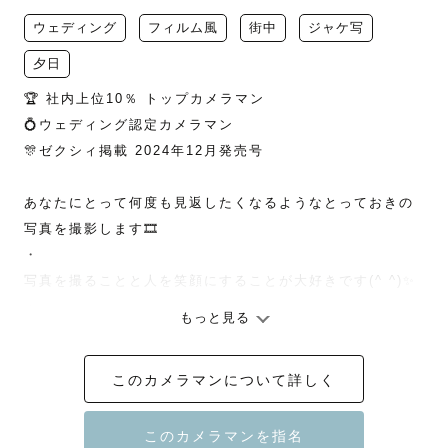
ウェディング
フィルム風
街中
ジャケ写
夕日
🏆 社内上位10％ トップカメラマン

💍ウェディング認定カメラマン

🎊ゼクシィ掲載 2024年12月発売号

あなたにとって何度も見返したくなるようなとっておきの
写真を撮影します🎞️

・

写真を撮ることと人を笑顔にすることが大好きです(^ ^)✨

・

もっと見る
0 歳と５歳の息子を持つパパカメラマンのあーすと申しま
このカメラマンについて詳しく
す👦

一人一人のゲスト様としっかりと向き合って、数年後に見