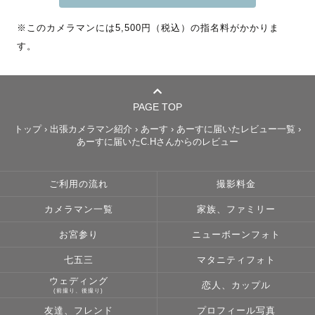
た時に心がほっこり温まるような大切な写真を残します。

※このカメラマンには5,500円（税込）の指名料がかかりま
す。
【撮影について】

撮影前にご要望やご不明な点などございましたら、お気軽
にご相談ください🙌

できる限りのことは全て全力で行わせていただきます！

PAGE TOP
お時間があれば事前にZOOMやLINE電話などでみっちり打
トップ
›
出張カメラマン紹介
›
あーす
›
あーすに届いたレビュー一覧
›
ち合わせを行うことも可能です。

あーすに届いたC.Hさんからのレビュー
撮影中はゲスト様の体調を一番に考えながら楽しい撮影を
したいと思っています。

ご利用の流れ
撮影料金
カメラマン一覧
家族、ファミリー
【アピールポイント】

・とにかく人とお話しすることが大好きで、どの年代の方
お宮参り
ニューボーンフォト
でも楽しくコミニュケーションをとる事が得意です！

七五三
マタニティフォト
・小学生の頃からバリバリの運動部だったため、体力に自
ウェディング
信があります。たくさん動き回って様々なバリエーション
恋人、カップル
(前撮り、後撮り)
の写真を撮らせてください😆

友達、フレンド
プロフィール写真