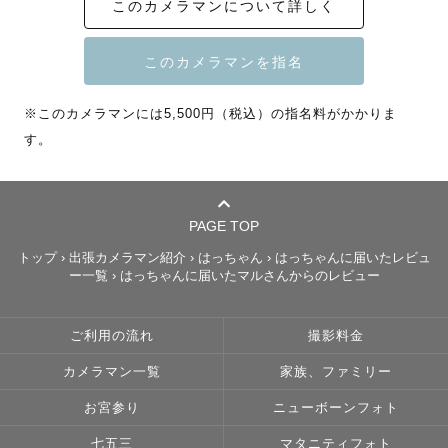
このカメラマンについて詳しく
「緊張しやすい」

自己紹介𓂃 𓈒 𓂃 𓈒 𓂃 𓈒 𓂃 𓈒 𓂃 𓈒 𓂃 𓈒 𓂃 𓈒 𓂃 

※このカメラマンには5,500円（税込）の指名料がかかりま
〚エリア〛

す。
📍東京、埼玉を中心に他地域も撮影※1

〚経歴〛

大学ではラクロス部に所属し、

PAGE TOP
4年間打ち込んでいました🥍

トップ
›
出張カメラマン紹介
›
はっちゃん
›
はっちゃんに届いたレビュ
ー一覧
›
はっちゃんに届いたマルさんからのレビュー
社会人になってからは、

・キッズフォトスタジオ

ご利用の流れ
撮影料金
・コンサル営業

カメラマン一覧
家族、ファミリー
・映像制作

を経験し、今に至ります

お宮参り
ニューボーンフォト
七五三
マタニティフォト