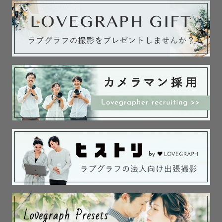
実家で猫を飼っています。

🎖️ 社内認定

お宮参り/七五三/ナチュラルニューボーン

ウェディング

〚身だしなみサポート〛

・お宮参りの産着のかけ方

・スーツの着こなし

・七五三の着物お直し

〚レタッチ〛

撮影したお写真は、色味や明るさを1枚1枚丁寧にレタッチ
(編集)しております。

その日のお天気や場所に合わせた、自然な仕上がりをお届
けします📷
