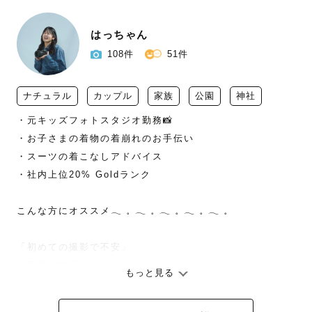
はっちゃん
108件
51件
ナチュラル
カップル
家族
公園
神社
・元キッズフォトスタジオ勤務📸

・お子さまの着物の着崩れのお手伝い

・スーツの着こなしアドバイス

・社内上位20% Goldランク

こんな方にオススメ𓂃 𓈒 𓂃 𓈒 𓂃 𓈒 𓂃 𓈒 𓂃 𓈒 

「初めての撮影で不安」

「写真が苦手」

もっと見る
「子どもが人見知り」

「ポーズの指示をしてほしい」
