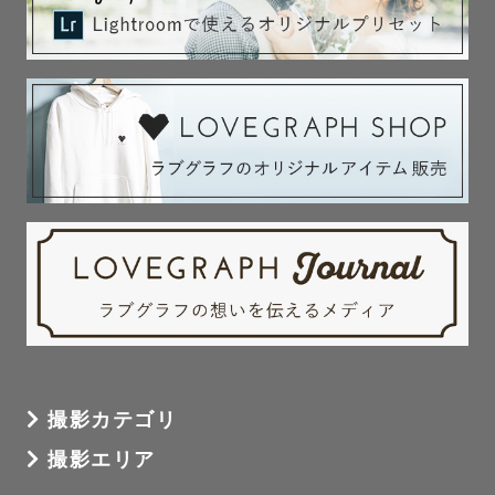
小顔修正などの特殊加工は行っておりません

※1〚交通費〛

往復¥3,000を超えた場合は、

差額の出張費をご負担いただいております。

家族や友人から見た「はっちゃん」𓂃 𓈒 𓂃 𓈒 𓂃 𓈒 𓂃 

社交的/努力家/行動力がある/優しい/聞き上手/責任感が強
い

最後に𓂃 𓈒 𓂃 𓈒 𓂃 𓈒 𓂃 𓈒 𓂃 𓈒 𓂃 𓈒 𓂃 𓈒 𓂃 

撮影カテゴリ
ここまで読んでくださり、ありがとうございます。

撮影エリア