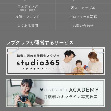
ウェディング
撮影に関して𓂃 𓈒 𓂃 𓈒 𓂃 𓈒 𓂃 𓈒 𓂃 𓈒 𓂃 𓈒 𓂃 𓈒 

恋人、カップル
(前撮り、後撮り)
友達、フレンド
プロフィール写真
✅ 予約状況（2026年8月更新）

よくある質問
お問い合わせ
8月　満枠

9月　後半空きあり

10月　残りわずか

ラブグラフが運営するサービス
※満枠でも対応可能な場合もあるため、

お気軽にご相談ください！

📸 元キッズフォトスタジオ勤務

お子さまとの距離感を大切に

ご機嫌に合わせて進めております。

店長経験もあるため、安心してお任せください。

🐶🐱 ペット対応も可能

大切な家族の一員として撮らせていただいています。
