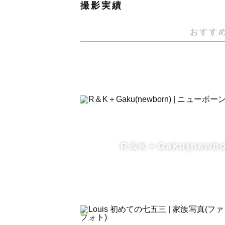
撮影実績
皆さまの大切な時間、瞬間を残すお
よろしくお願いいたします☺︎
おすす
👶〜ニューボーンフォトのスタイ
アートニューボーンフォトのセット
ナチュラル系が得意です✨
布はホワイトやブラウン、イエロー
くまさん🐻やうさぎさん🐰もござ
かごの形や布の色、ポージングはお
R＆K＋Gaku(newbo
可愛く撮影しますので、ぜひお任せ
🚙🚃〜撮影地毎の交通費について〜
奈良県全域は交通費超過なしでお受
京都北部・和歌山・大阪（豊中・池