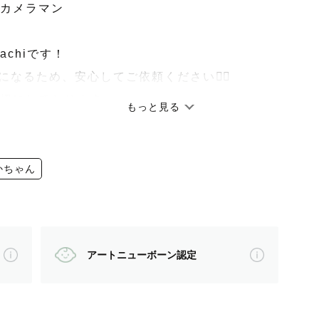
カメラマン
achiです！
目になるため、安心してご依頼ください🙆‍♀️
切にしております
もっと見る
を大切に寄り添いながら、1組1組のお客様にあった撮
なく、また、子どもも大好きで、子どもともすぐに仲
かちゃん
ご相談ください◎
ら提案などをし、一緒に考えて当日を迎えられるよう
アートニューボーン認定
ありますので、お手数ですが一度お問い合わせくださ