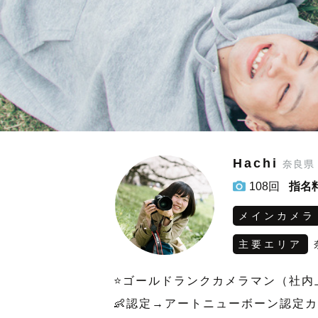
Hachi
奈良県
108回
指名
メインカメラ
主要エリア
⭐️ゴールドランクカメラマン（社内
👶認定→アートニューボーン認定