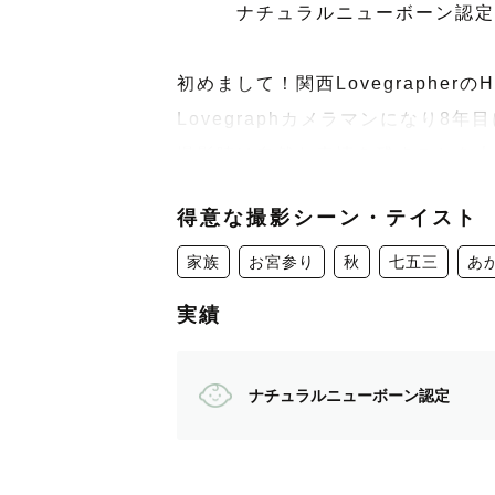
　　　ナチュラルニューボーン認定
初めまして！関西LovegrapherのH
Lovegraphカメラマンになり8年
撮影時は自然な表情を残すことを大
撮影前から当日、その後まで出会い
得意な撮影シーン・テイスト
をお送りします☀️
初対面であっても、男性・女性関係
家族
お宮参り
秋
七五三
あ
しんでいただければと思います♪
実績
写真の雰囲気などについても気軽に
特に希望はないという方はこちらか
ナチュラルニューボーン認定
.
予定が△の場合でも撮影可能な日も
.