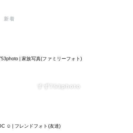
す
新着
えております
ます
すず753photo
は自宅から計算いたします。ご相談