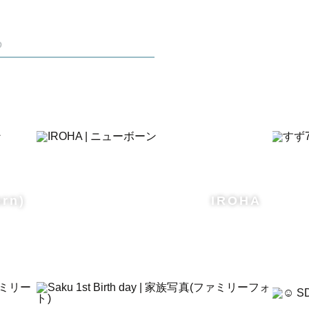
手伝いをさせていただけることを楽しみにしておりま
め
ル〜
は私の方で用意させていただきます
、ピスタチオグリーンなどアースカラーを多数取り揃
います
申し込みしていただいた後にご自由に選んでいただけ
rn)
IROHA
くださいませ
け致します
田・高槻エリア、堺・泉南エリア、他）におきまして