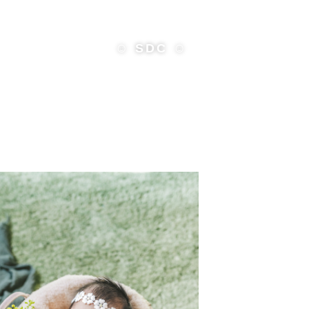
☺︎ SDC ☺︎