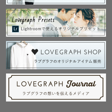
ませんか？

わちゃわちゃしたありのままの家族写真はおまかせくださ
い🌸

お子さまのピンショットだけでなく、見守る大人のみなさ
まごと切り取るのが得意です。将来大きくなったお子さま
が見てフフッとあたたかい気持ちになってくれるタイムカ
プセルのようなお写真を目指しています。

お子さまが撮られること自体がつまらなかったとなってし
まわないように、一緒に遊びながらお子様のペースで撮る
ことを心がけております☺︎

🍼お宮参り🍼

ストーリーが見えるように産着を着せている準備風景から
お撮りします📸
