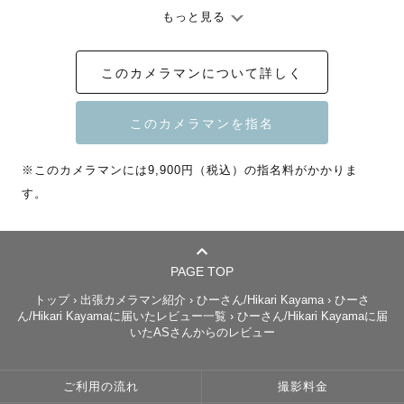
ト）

もっと見る
指名料は予約時期により変動いたします🙇‍♀️

このカメラマンについて詳しく
お写真を公開いただける方には割引がございます🉐（2026
年4月より/みてねからのご依頼はシステム上対象外）

※このカメラマンには9,900円（税込）の指名料がかかりま
す。
☀️屋外での撮影のおすすめの時間帯☀️

午前は9時頃までの開始、午後は15時以降がおすすめです
☺︎

（お昼前後は神社や公園が混雑しますので人が写り込みや
PAGE TOP
すく、日差しも強いのでお顔に強い影が入りやすい時間帯
トップ
›
出張カメラマン紹介
›
ひーさん/Hikari Kayama
›
ひーさ
です）

ん/Hikari Kayamaに届いたレビュー一覧
›
ひーさん/Hikari Kayamaに届
いたASさんからのレビュー
ご利用の流れ
撮影料金