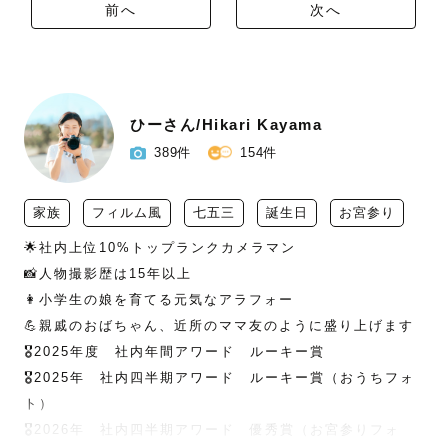
前へ
次へ
ひーさん/Hikari Kayama
389件
154件
家族
フィルム風
七五三
誕生日
お宮参り
🌟社内上位10%トップランクカメラマン

📸人物撮影歴は15年以上

👩小学生の娘を育てる元気なアラフォー

💪親戚のおばちゃん、近所のママ友のように盛り上げます

🎖️2025年度　社内年間アワード　ルーキー賞

🎖️2025年　社内四半期アワード　ルーキー賞（おうちフォ
ト）

🎖️2026年　社内四半期アワード　優秀賞（お宮参りフォ