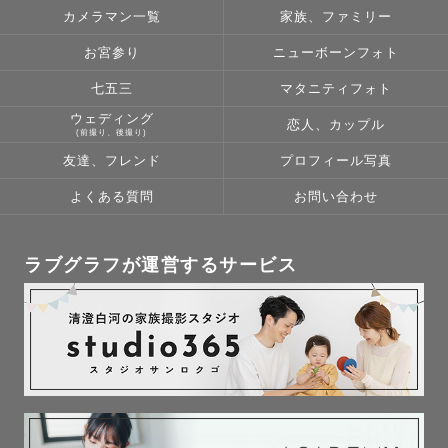
カメラマン一覧
家族、ファミリー
はじめまして！ひかりと申します。気軽に「ひーさん」っ
て呼んでください。

お宮参り
ニューボーンフォト
七五三
マタニティフォト
人の一瞬の表情、眼差しを切り撮ることが楽しくてずっと
ウェディング
恋人、カップル
カメラを握っています。

(前撮り、後撮り)
友達、フレンド
プロフィール写真
他にもスクールフォト(幼稚園、保育園、小学校)の撮影、
よくある質問
お問い合わせ
キッズ向けフォトスタジオでの撮影もしており、瞬発力は
鍛えられております📸子どもが大好きです☺︎

ラブグラフが運営するサービス
カメラを意識した目線のある写真より

家族や大切な人へ向けた何気ない表情を切り取った写真

声が聴こえてきそうな賑やかな写真

クスッと笑えるようなオフショット写真
