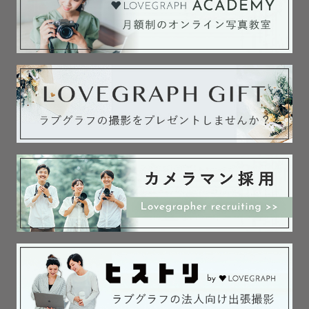
が大好きで得意です☺

『写真を残したい』『撮ってあげたい』を思うこと自体が
愛だと思っています。

その想いごと記録して残せるようにシャッターを切ってい
ます。

ストロボやLEDも所持しておりますので、屋外だけでなく
屋内や夜間の撮影もお任せください！

大人数の撮影も慣れております💪

【　得意ジャンル　】

ファミリー撮影が得意です。

毎日が忙しすぎて一瞬で過ぎてしまう子育ての記録を残し