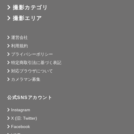
もちろん産着を着せるお手伝いもいたしますのでご安心く
撮影カテゴリ
ださい。

撮影エリア
運営会社
利用規約
🐸　わたしについて　🐸

プライバシーポリシー
九州出身、埼玉県朝霞市在住のアラフォーママです。

特定商取引法に基づく表記
家族構成は、夫👨、小学生の娘👧、保護猫🐈、熱帯魚🐟、
対応ブラウザについて
カエル🐸、ヤモリ🦎

カメラマン募集
好奇心旺盛で、人と話すことが大好きです。

撮影中はかしこまった感じというより、近所のおばちゃ
公式SNSアカウント
ん、近所のママ友のように盛り上げるのが得意です。

Instagram
わいわいにぎやかで楽しい撮影はお任せください☺︎

X (旧: Twitter)
Facebook